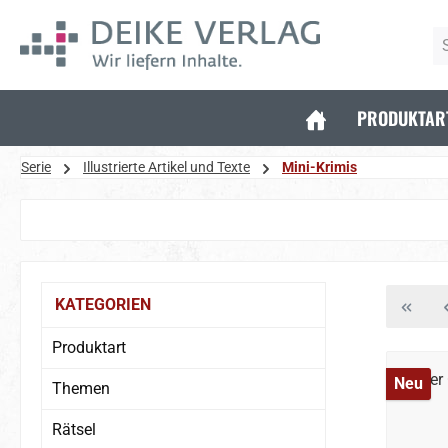
 Hauptinhalt springen
Zur Suche springen
Zur Hauptnavigation springen
PRODUKTAR
Serie
Illustrierte Artikel und Texte
Mini-Krimis
Bildergalerie überspringen
KATEGORIEN
Produktart
Neu
Themen
Rätsel