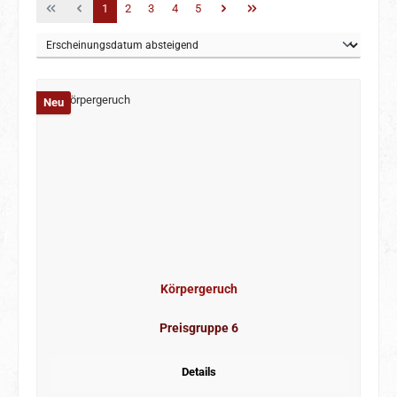
Seite
Seite
Seite
Seite
Seite
1
2
3
4
5
Neu
Körpergeruch
Preisgruppe 6
Details