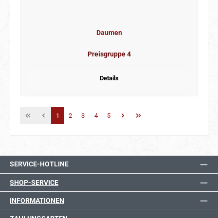
Daumen
Preisgruppe 4
Details
Seite
Seite
Seite
Seite
Seite
1
2
3
4
5
SERVICE-HOTLINE
SHOP-SERVICE
INFORMATIONEN