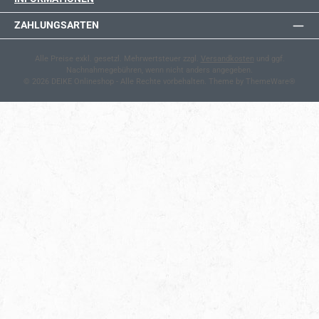
ZAHLUNGSARTEN
Alle Preise exkl. gesetzl. Mehrwertsteuer zzgl.
Versandkosten
und ggf.
Nachnahmegebühren, wenn nicht anders angegeben.
© 2026 DEIKE Onlineshop - Alle Rechte vorbehalten. Theme by
ThemeWare®