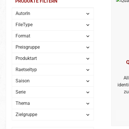
PRODUKTE FILTERN
AutorIn
FileType
Format
Preisgruppe
Produktart
Q
Raetseltyp
Al
Saison
ident
zu
Serie
Thema
Zielgruppe