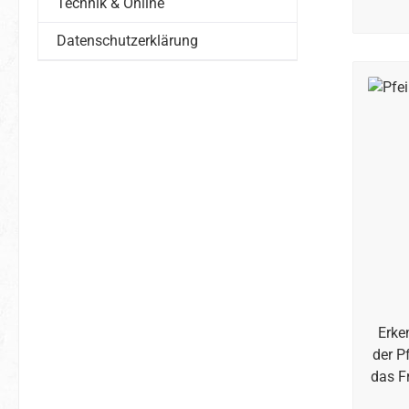
Technik & Online
Datenschutzerklärung
Erke
der P
das F