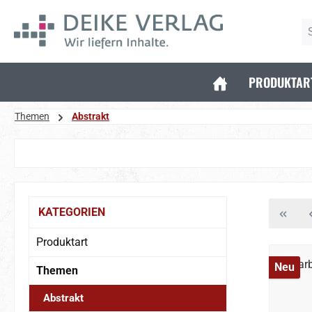
 Hauptinhalt springen
Zur Suche springen
Zur Hauptnavigation springen
PRODUKTAR
Themen
Abstrakt
Bildergalerie überspringen
KATEGORIEN
Produktart
Neu
Themen
Abstrakt