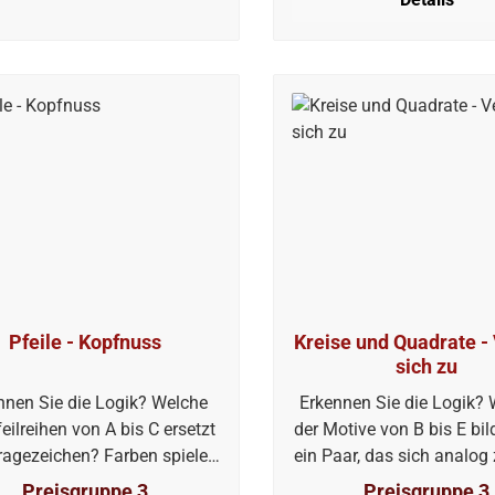
Pfeile - Kopfnuss
Kreise und Quadrate -
sich zu
nnen Sie die Logik? Welche
Erkennen Sie die Logik?
feilreihen von A bis C ersetzt
der Motive von B bis E bil
ragezeichen? Farben spielen
ein Paar, das sich analog
keine Rolle.
2 verhält?
Preisgruppe 3
Preisgruppe 3