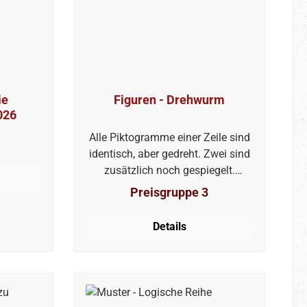
ie
Figuren - Drehwurm
026
Alle Piktogramme einer Zeile sind
identisch, aber gedreht. Zwei sind
zusätzlich noch gespiegelt.
Welche?
Preisgruppe 3
Details