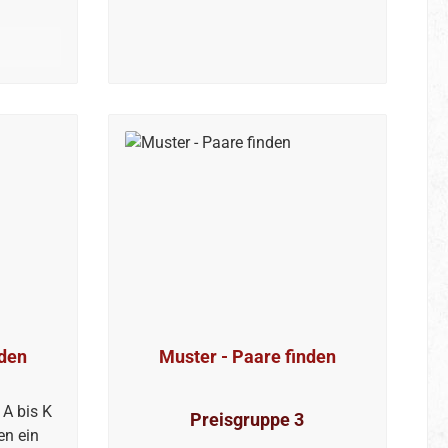
nden
Muster - Paare finden
A bis K
Preisgruppe 3
en ein