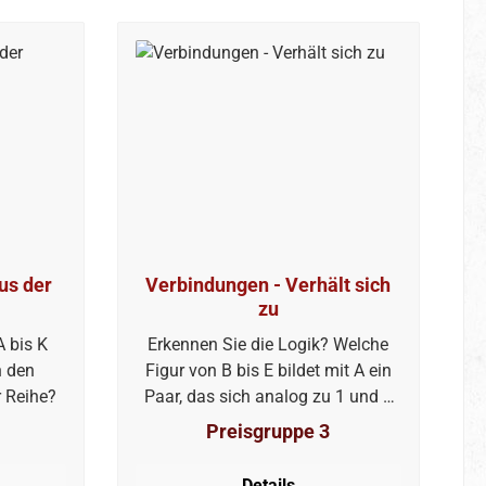
aus der
Verbindungen - Verhält sich
zu
A bis K
Erkennen Sie die Logik? Welche
n den
Figur von B bis E bildet mit A ein
r Reihe?
Paar, das sich analog zu 1 und 2
verhält?
Preisgruppe 3
Details