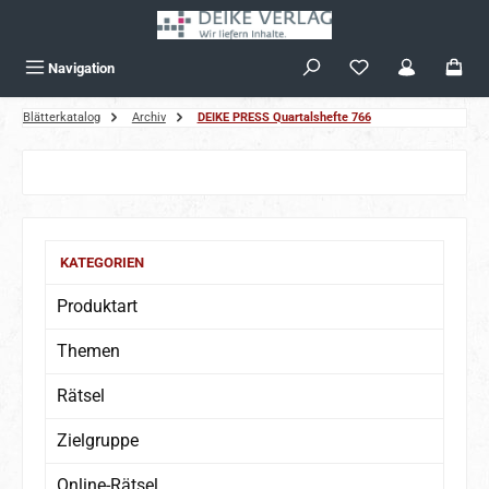
Zum Hauptinhalt springen
Navigation
Blätterkatalog
Archiv
DEIKE PRESS Quartalshefte 766
KATEGORIEN
Produktart
Themen
Rätsel
Zielgruppe
Online-Rätsel