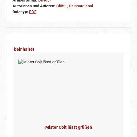
Artikelformat:
DIN-A4
Autorinnen und Autoren:
Glättli
,
Reinhard Kaul
Dateityp:
PDF
Produktgalerie überspringen
beinhaltet
Mister Colt lässt grüßen