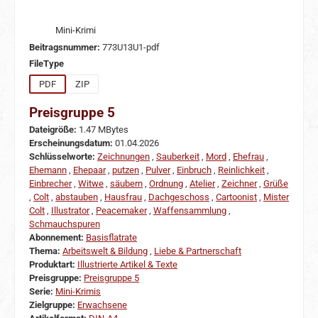
Mini-Krimi
Beitragsnummer:
773U13U1-pdf
auswählen
FileType
PDF
ZIP
Preisgruppe 5
Dateigröße:
1.47 MBytes
Erscheinungsdatum:
01.04.2026
Schlüsselworte:
Zeichnungen
,
Sauberkeit
,
Mord
,
Ehefrau
,
Ehemann
,
Ehepaar
,
putzen
,
Pulver
,
Einbruch
,
Reinlichkeit
,
Einbrecher
,
Witwe
,
säubern
,
Ordnung
,
Atelier
,
Zeichner
,
Grüße
,
Colt
,
abstauben
,
Hausfrau
,
Dachgeschoss
,
Cartoonist
,
Mister
Colt
,
Illustrator
,
Peacemaker
,
Waffensammlung
,
Schmauchspuren
Abonnement:
Basisflatrate
Thema:
Arbeitswelt & Bildung
,
Liebe & Partnerschaft
Produktart:
Illustrierte Artikel & Texte
Preisgruppe:
Preisgruppe 5
Serie:
Mini-Krimis
Zielgruppe:
Erwachsene