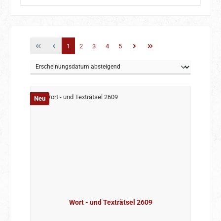
Seite
Seite
Seite
Seite
Seite
1
2
3
4
5
Neu
Wort - und Texträtsel 2609