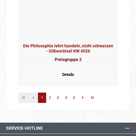
Die Philosophie lehrt handeln, nicht schwatzen
- Silbenrätsel KW 4526
Preisgruppe 2
Details
Seite
Seite
Seite
Seite
Seite
1
2
3
4
5
SERVICE-HOTLINE