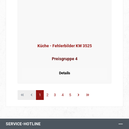
Küche - Fehlerbilder KW 3525
Preisgruppe 4
Details
Seite
Seite
Seite
Seite
Seite
1
2
3
4
5
SERVICE-HOTLINE