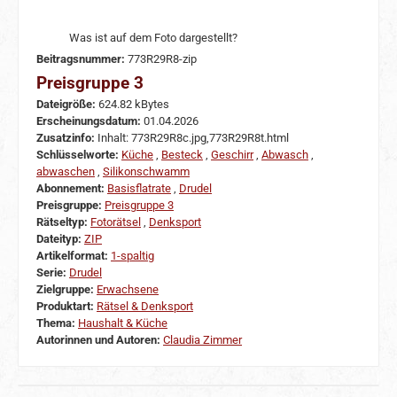
Was ist auf dem Foto dargestellt?
Beitragsnummer:
773R29R8-zip
Preisgruppe 3
Dateigröße:
624.82 kBytes
Erscheinungsdatum:
01.04.2026
Zusatzinfo:
Inhalt: 773R29R8c.jpg,773R29R8t.html
Schlüsselworte:
Küche
,
Besteck
,
Geschirr
,
Abwasch
,
abwaschen
,
Silikonschwamm
Abonnement:
Basisflatrate
,
Drudel
Preisgruppe:
Preisgruppe 3
Rätseltyp:
Fotorätsel
,
Denksport
Dateityp:
ZIP
Artikelformat:
1-spaltig
Serie:
Drudel
Zielgruppe:
Erwachsene
Produktart:
Rätsel & Denksport
Thema:
Haushalt & Küche
Autorinnen und Autoren:
Claudia Zimmer