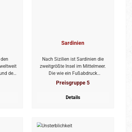
Sardinien
 den
Nach Sizilien ist Sardinien die
weltweit
zweitgrößte Insel im Mittelmeer.
 und den
Die wie ein Fußabdruck
eden
anmutende Insel – die Griechen
Preisgruppe 5
en. Denn
nannten sie aus diesem Grund
r Ostsee
„Sandalyon“ – birgt eine lange und
Details
ise Altes
wehrhafte Geschichte, die bis in
 Moderne
die Bronzezeit zurückreicht.
ität.