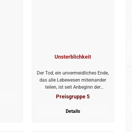
Unsterblichkeit
Der Tod, ein unvermeidliches Ende,
das alle Lebewesen miteinander
teilen, ist seit Anbeginn der
Menschheit ein zentrales Thema
Preisgruppe 5
in Kulturen und Religionen
weltweit. Orte wie Walhall oder das
Details
Elysium standen und stehen in
verschiedenen Überzeugungen für
das Leben nach dem Tod. Diese