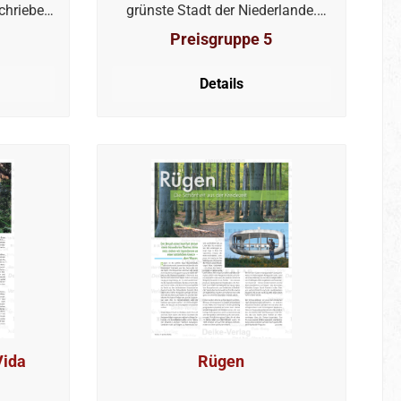
chrieben
grünste Stadt der Niederlande.
dun. Hier
Zugleich liegt sie als einzige
Preisgruppe 5
Vertrag
Großstadt direkt am Meer, mit
, der das
einem kilometerlangen Strand
Details
 teilte:
entlang der Nordseeküste. Sie ist
nkreich,
Regierungssitz, Wohn- und
und das
Arbeitssitz der königlichen Familie
eutige
sowie Welthauptstadt der
Gerichtsbarkeit.
Vida
Rügen