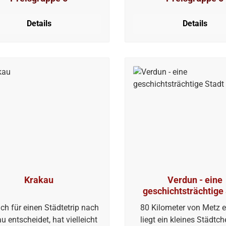
mant ist: Hier und dort fehlt
malerische Bergseen 
elleicht an Feinschliff, aber
schweizerischen Kanton G
Details
Details
für schlägt das Herz von
für jeden Naturfreun
hern mit Entdeckergeist und
Outdoorfan etwas da
n für das Traditionelle mit
 Kilometer Landeserkundung
höher.
Krakau
Verdun - eine
geschichtsträchtige
ich für einen Städtetrip nach
80 Kilometer von Metz e
u entscheidet, hat vielleicht
liegt ein kleines Städtch