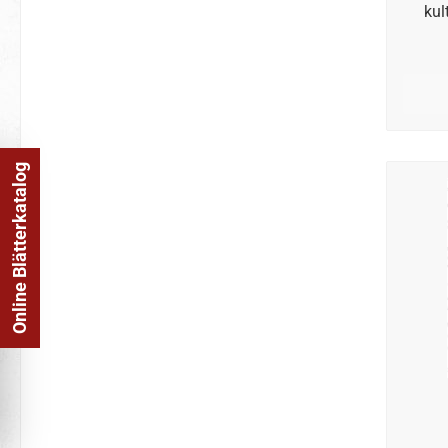
kul
Dami
St
ric
Hist
von m
– 
Online Blätterkatalog