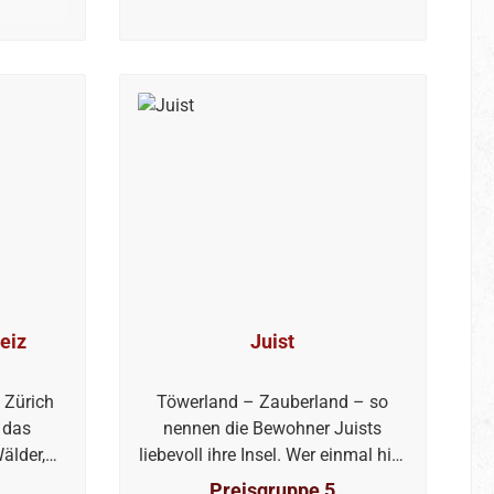
eiz
Juist
 Zürich
Töwerland – Zauberland – so
h das
nennen die Bewohner Juists
älder,
liebevoll ihre Insel. Wer einmal hier
 oder
war, versteht warum. Denn auch
Preisgruppe 5