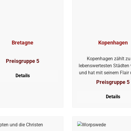
Bretagne
Kopenhagen
Kopenhagen zählt zu
Preisgruppe 5
lebenswertesten Städten 
und hat mit seinem Flair
Details
vielen Facetten für j
Preisgruppe 5
Geschmack etwas zu biet
die dänische Stadt an de
Details
vereint auf charmante We
und Neues, Tradition und
sowie Natur und Urban