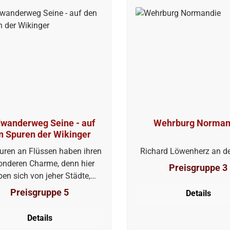
ie Christen in Rom darstellt.
wanderweg Seine - auf
Wehrburg Norman
n Spuren der Wikinger
uren an Flüssen haben ihren
Richard Löwenherz an de
onderen Charme, denn hier
Preisgruppe 3
en sich von jeher Städte,
rgen, Klöster und andere
Preisgruppe 5
Details
nswerte Orte gebildet. Die
ne ist unser Ziel, von Paris
Details
ung Meer. Am Ende waren wir