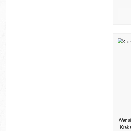
Rohdia
es vi
da
Besuc
Sin
jedem
Wer s
Kraka