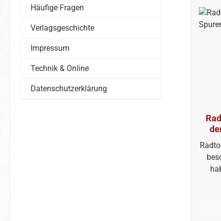
Häufige Fragen
für d
Verlagsgeschichte
Impressum
Technik & Online
Datenschutzerklärung
Rad
de
Radto
bes
hab
Bu
sehe
Sei
Richt