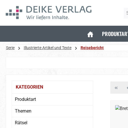
 Hauptinhalt springen
Zur Suche springen
Zur Hauptnavigation springen
PRODUKTAR
Serie
Illustrierte Artikel und Texte
Reisebericht
Bildergalerie überspringen
KATEGORIEN
Produktart
Themen
Rätsel