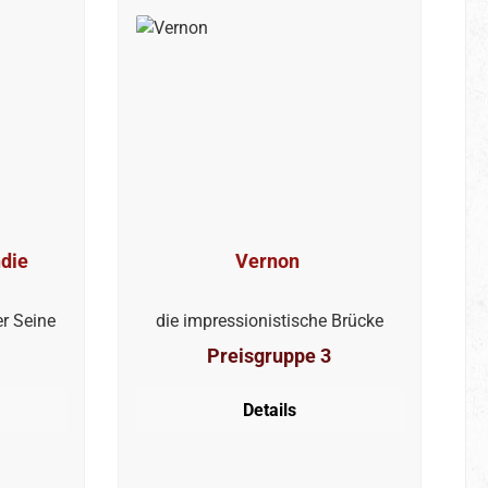
Vorstellungen spiegeln das tiefe
Bedürfnis wider, den Tod zu
überwinden und das Mysterium
des ewigen Lebens zu ergründen.
die
Vernon
r Seine
die impressionistische Brücke
Preisgruppe 3
Details