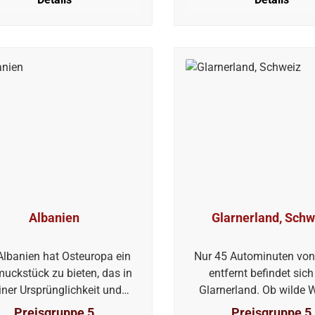
Albanien
Glarnerland, Schw
Albanien hat Osteuropa ein
Nur 45 Autominuten von
uckstück zu bieten, das in
entfernt befindet sic
iner Ursprünglichkeit und
Glarnerland. Ob wilde W
Authentizität ein echter
imposante Berggipfel
Preisgruppe 5
Preisgruppe 5