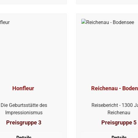
ilometer bis Caen unterwegs,
ir mit dem Nomad in zwei
en ratzfatz wieder zurück in
Paris waren.
Honfleur
Reichenau - Bode
Die Geburtsstätte des
Reisebericht - 1300 J
Impressionismus
Reichenau
Preisgruppe 3
Preisgruppe 5
Details
Details