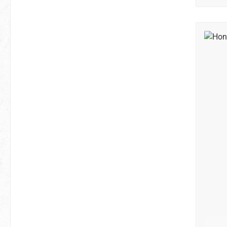
500 K
wo w
Stund