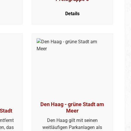
– im
wenn sie sich in die Reihe der
larus ist
Ostfriesischen Inseln einreiht, so
Details
d und
nimmt sie im Nationalpark
bei!
Niedersächsisches Wattenmeer
doch eine ganz besondere und
einzigartige Rolle ein.
Den Haag - grüne Stadt am
 Stadt
Meer
ntfernt
Den Haag gilt mit seinen
en, das
weitläufigen Parkanlagen als