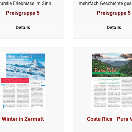
turelle Erlebnisse im Sinn.
mehrfach Geschichte ges
t ist er in der zweitgrößten
hat: das lothringische Ver
Preisgruppe 5
Preisgruppe 5
adt Polens genau an der
wurde im Jahr 843 der „
htigen Adresse. Sie liefert
von Verdun“ unterzeichnet
Details
Details
orie satt und hält ihre Gäste
Frankenreich in drei Teile
orgens bis nachts auf Trab
Franzien, das spätere Fra
wenn sie es denn wollen.
Lothringen in der Mitte 
Ostfrankenreich, das h
Deutschland.
Winter in Zermatt
Costa Rica - Pura 