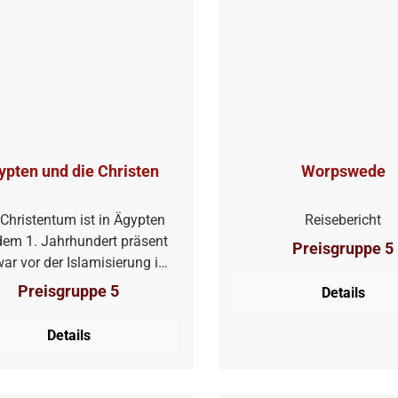
ypten und die Christen
Worpswede
Christentum ist in Ägypten
Reisebericht
 dem 1. Jahrhundert präsent
Preisgruppe 5
ar vor der Islamisierung im
ahrhundert die dominierende
Preisgruppe 5
Details
gion: Der Evangelist Markus
die Bevölkerung um 50 nach
Details
ristus missioniert haben.
us ist für die ägyptischen
ten (Kopten) das, was Paulus