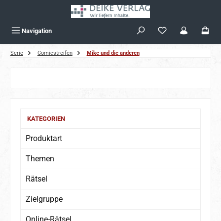
Zum Hauptinhalt springen
Navigation
Serie
Comicstreifen
Mike und die anderen
Bildergalerie überspringen
KATEGORIEN
Produktart
Themen
Rätsel
Zielgruppe
Online-Rätsel