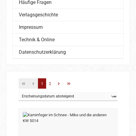
Häufige Fragen
Verlagsgeschichte
Impressum
Technik & Online
Datenschutzerklärung
Seite
Seite
1
2