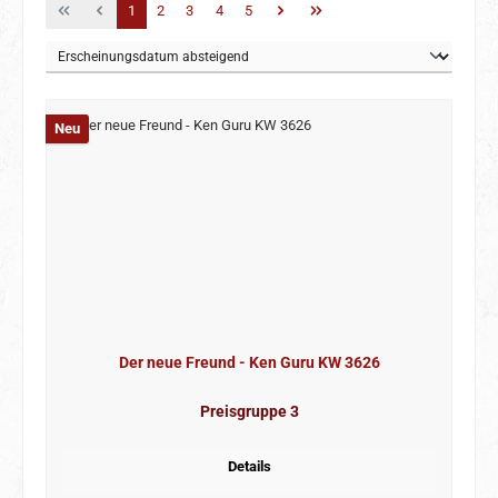
Seite
Seite
Seite
Seite
Seite
1
2
3
4
5
Neu
Der neue Freund - Ken Guru KW 3626
Preisgruppe 3
Details