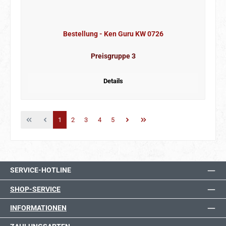
Bestellung - Ken Guru KW 0726
Preisgruppe 3
Details
Seite
Seite
Seite
Seite
Seite
1
2
3
4
5
SERVICE-HOTLINE
SHOP-SERVICE
INFORMATIONEN