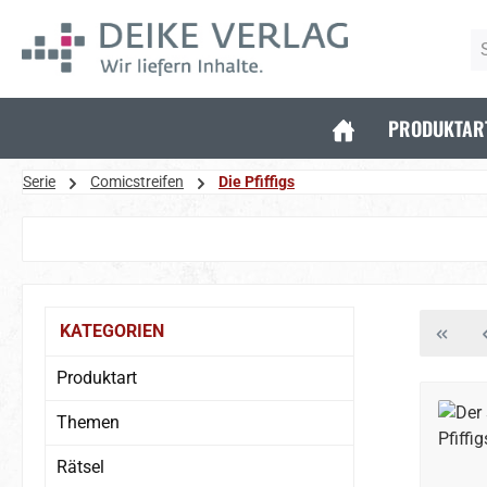
 Hauptinhalt springen
Zur Suche springen
Zur Hauptnavigation springen
PRODUKTAR
Serie
Comicstreifen
Die Pfiffigs
Bildergalerie überspringen
KATEGORIEN
Produktart
Themen
Rätsel