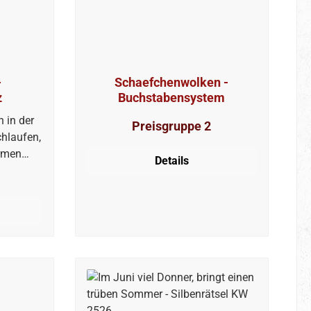
-
Schaefchenwolken -
z
Buchstabensystem
 in der
Preisgruppe 2
chlaufen,
armen
Details