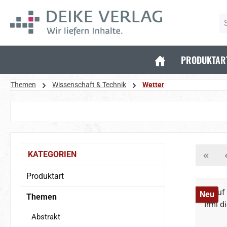
 Hauptinhalt springen
Zur Suche springen
Zur Hauptnavigation springen
PRODUKTAR
Themen
Wissenschaft & Technik
Wetter
Bildergalerie überspringen
KATEGORIEN
Produktart
Neu
Themen
Abstrakt