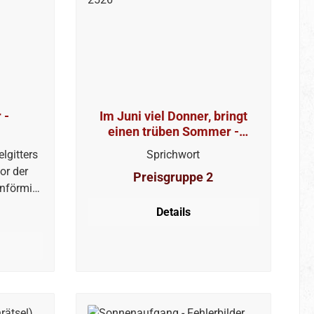
 -
Im Juni viel Donner, bringt
einen trüben Sommer -
Silbenrätsel KW 2526
lgitters
Sprichwort
or der
Preisgruppe 2
enförmig
 nächste
Details
t, aber
en.