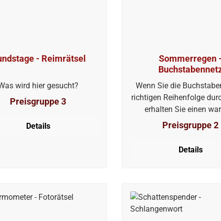
ndstage - Reimrätsel
Sommerregen 
Buchstabennet
Was wird hier gesucht?
Wenn Sie die Buchstaben
richtigen Reihenfolge dur
Preisgruppe 3
erhalten Sie einen w
Niederschlag.
Preisgruppe 2
Details
Details