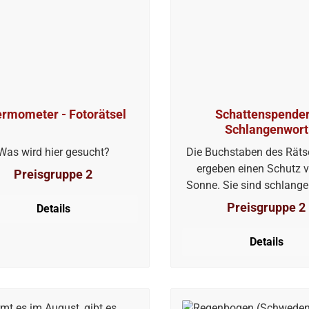
rmometer - Fotorätsel
Schattenspender
Schlangenwort
Was wird hier gesucht?
Die Buchstaben des Rätse
ergeben einen Schutz v
Preisgruppe 2
Sonne. Sie sind schlang
zu lesen, das heißt, der
Preisgruppe 2
Details
Buchstabe kann waagrech
auch senkrecht folg
Details