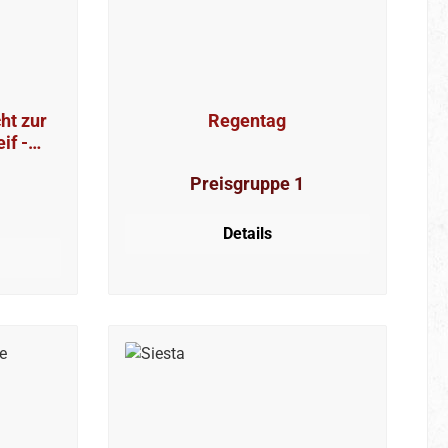
ht zur
Regentag
if -
426
Preisgruppe 1
Details