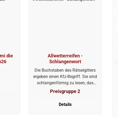
mi die
Allwetterreifen -
626
Schlangenwort
Die Buchstaben des Rätselgitters
ergeben einen Kfz-Begriff. Sie sind
schlangenförmig zu lesen, das
heißt, der nächste Buchstabe kann
Preisgruppe 2
waagrecht, aber auch senkrecht
folgen.
Details