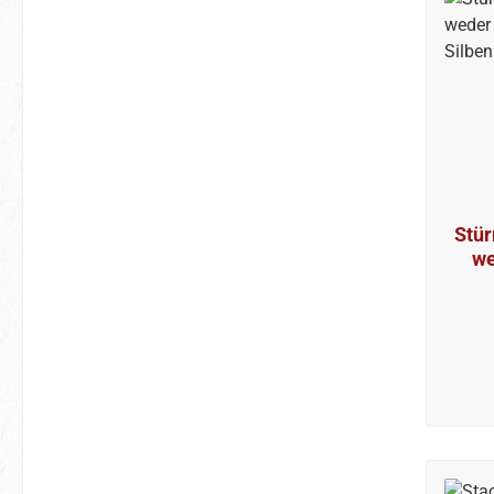
Stür
we
S