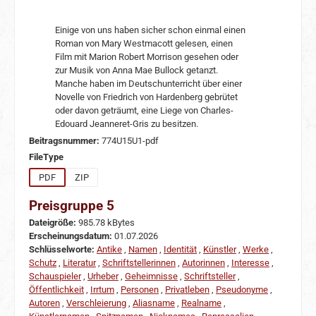
Einige von uns haben sicher schon einmal einen
Roman von Mary Westmacott gelesen, einen
Film mit Marion Robert Morrison gesehen oder
zur Musik von Anna Mae Bullock getanzt.
Manche haben im Deutschunterricht über einer
Novelle von Friedrich von Hardenberg gebrütet
oder davon geträumt, eine Liege von Charles-
Edouard Jeanneret-Gris zu besitzen.
Beitragsnummer:
774U15U1-pdf
auswählen
FileType
PDF
ZIP
Preisgruppe 5
Dateigröße:
985.78 kBytes
Erscheinungsdatum:
01.07.2026
Schlüsselworte:
Antike
,
Namen
,
Identität
,
Künstler
,
Werke
,
Schutz
,
Literatur
,
Schriftstellerinnen
,
Autorinnen
,
Interesse
,
Schauspieler
,
Urheber
,
Geheimnisse
,
Schriftsteller
,
Öffentlichkeit
,
Irrtum
,
Personen
,
Privatleben
,
Pseudonyme
,
Autoren
,
Verschleierung
,
Aliasname
,
Realname
,