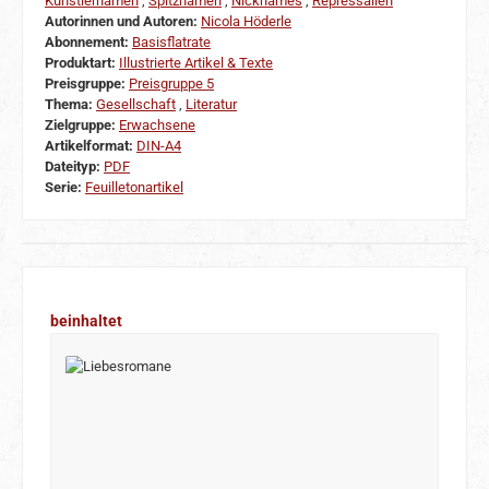
Künstlernamen
,
Spitznamen
,
Nicknames
,
Repressalien
Autorinnen und Autoren:
Nicola Höderle
Abonnement:
Basisflatrate
Produktart:
Illustrierte Artikel & Texte
Preisgruppe:
Preisgruppe 5
Thema:
Gesellschaft
,
Literatur
Zielgruppe:
Erwachsene
Artikelformat:
DIN-A4
Dateityp:
PDF
Serie:
Feuilletonartikel
Produktgalerie überspringen
beinhaltet