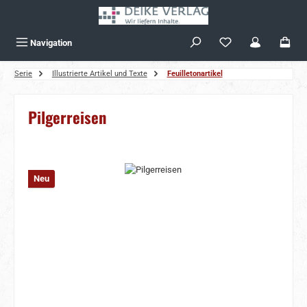
Zum Hauptinhalt springen
Navigation
Serie
Illustrierte Artikel und Texte
Feuilletonartikel
Pilgerreisen
Bildergalerie überspringen
Neu