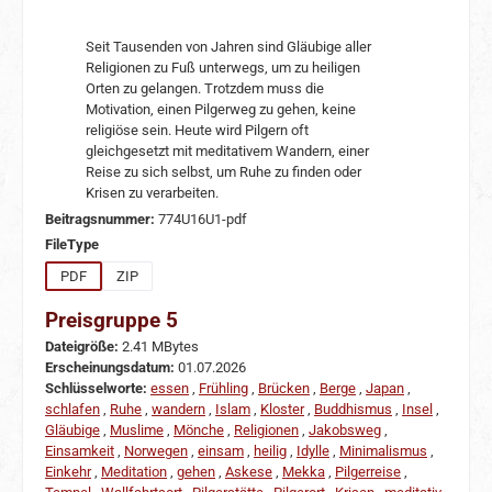
Seit Tausenden von Jahren sind Gläubige aller
Religionen zu Fuß unterwegs, um zu heiligen
Orten zu gelangen. Trotzdem muss die
Motivation, einen Pilgerweg zu gehen, keine
religiöse sein. Heute wird Pilgern oft
gleichgesetzt mit meditativem Wandern, einer
Reise zu sich selbst, um Ruhe zu finden oder
Krisen zu verarbeiten.
Beitragsnummer:
774U16U1-pdf
auswählen
FileType
PDF
ZIP
Preisgruppe 5
Dateigröße:
2.41 MBytes
Erscheinungsdatum:
01.07.2026
Schlüsselworte:
essen
,
Frühling
,
Brücken
,
Berge
,
Japan
,
schlafen
,
Ruhe
,
wandern
,
Islam
,
Kloster
,
Buddhismus
,
Insel
,
Gläubige
,
Muslime
,
Mönche
,
Religionen
,
Jakobsweg
,
Einsamkeit
,
Norwegen
,
einsam
,
heilig
,
Idylle
,
Minimalismus
,
Einkehr
,
Meditation
,
gehen
,
Askese
,
Mekka
,
Pilgerreise
,