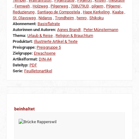
Tempel
,
Wallfahrtsort
,
Pilgerstätte
,
Pilgerort
,
Krisen
,
meditativ
,
Fernweh
,
Holzweg
,
Pilgerweg
,
708U79U3
,
pilgern
,
Pilgerrei
,
Reduzierung
,
Santiago de Compostela
,
Hape Kerkeling
,
Kaaba
,
St. Olavsweg
,
Nidaros
,
Trondheim
,
henro
,
Shikoku
Abonnement:
Basisflatrate
Autorinnen und Autoren:
Agnes Brandt
,
Peter Münstermann
Thema:
Urlaub & Reise
,
Religion & Brauchtum
Produktart:
Illustrierte Artikel & Texte
Preisgruppe:
Preisgruppe 5
Zielgruppe:
Erwachsene
Artikelformat:
DIN-A4
Dateityp:
PDF
Serie:
Feuilletonartikel
Produktgalerie überspringen
beinhaltet