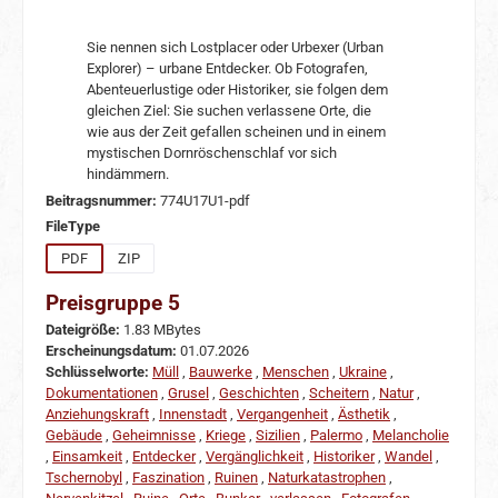
Sie nennen sich Lostplacer oder Urbexer (Urban
Explorer) – urbane Entdecker. Ob Fotografen,
Abenteuerlustige oder Historiker, sie folgen dem
gleichen Ziel: Sie suchen verlassene Orte, die
wie aus der Zeit gefallen scheinen und in einem
mystischen Dornröschenschlaf vor sich
hindämmern.
Beitragsnummer:
774U17U1-pdf
auswählen
FileType
PDF
ZIP
Preisgruppe 5
Dateigröße:
1.83 MBytes
Erscheinungsdatum:
01.07.2026
Schlüsselworte:
Müll
,
Bauwerke
,
Menschen
,
Ukraine
,
Dokumentationen
,
Grusel
,
Geschichten
,
Scheitern
,
Natur
,
Anziehungskraft
,
Innenstadt
,
Vergangenheit
,
Ästhetik
,
Gebäude
,
Geheimnisse
,
Kriege
,
Sizilien
,
Palermo
,
Melancholie
,
Einsamkeit
,
Entdecker
,
Vergänglichkeit
,
Historiker
,
Wandel
,
Tschernobyl
,
Faszination
,
Ruinen
,
Naturkatastrophen
,