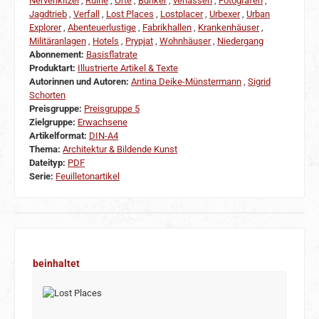
Nervenkitzel
,
Ruine
,
Orte
,
Bunker
,
verlassen
,
Fotografen
,
Jagdtrieb
,
Verfall
,
Lost Places
,
Lostplacer
,
Urbexer
,
Urban
Explorer
,
Abenteuerlustige
,
Fabrikhallen
,
Krankenhäuser
,
Militäranlagen
,
Hotels
,
Prypjat
,
Wohnhäuser
,
Niedergang
Abonnement:
Basisflatrate
Produktart:
Illustrierte Artikel & Texte
Autorinnen und Autoren:
Antina Deike-Münstermann
,
Sigrid
Schorten
Preisgruppe:
Preisgruppe 5
Zielgruppe:
Erwachsene
Artikelformat:
DIN-A4
Thema:
Architektur & Bildende Kunst
Dateityp:
PDF
Serie:
Feuilletonartikel
Produktgalerie überspringen
beinhaltet