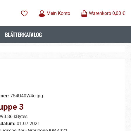
Mein Konto
Warenkorb
0,00 €
BLÄTTERKATALOG
mer:
754U40W4c-jpg
uppe 3
993.86 kBytes
sdatum:
01.07.2021
lugscheißer - Grauzone KW 4321