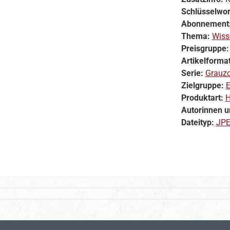
Schlüsselwor
Abonnement
Thema:
Wiss
Preisgruppe
Artikelforma
Serie:
Grauzo
Zielgruppe:
E
Produktart:
H
Autorinnen u
Dateityp:
JP