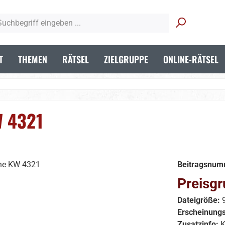
T
THEMEN
RÄTSEL
ZIELGRUPPE
ONLINE-RÄTSEL
W 4321
Beitragsnum
Preisgr
Dateigröße:
Erscheinung
Zusatzinfo:
K