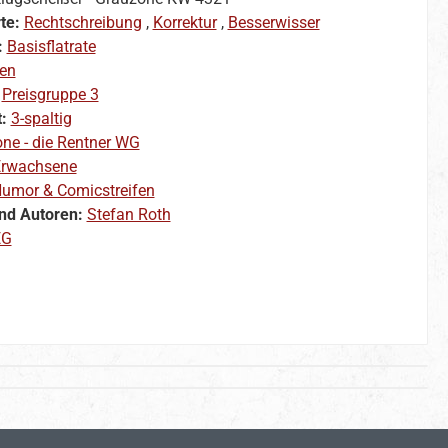
te:
Rechtschreibung
,
Korrektur
,
Besserwisser
:
Basisflatrate
en
:
Preisgruppe 3
t:
3-spaltig
ne - die Rentner WG
rwachsene
umor & Comicstreifen
nd Autoren:
Stefan Roth
EG