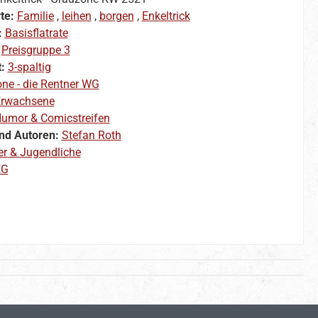
te:
Familie
,
leihen
,
borgen
,
Enkeltrick
:
Basisflatrate
:
Preisgruppe 3
t:
3-spaltig
ne - die Rentner WG
rwachsene
umor & Comicstreifen
nd Autoren:
Stefan Roth
er & Jugendliche
EG