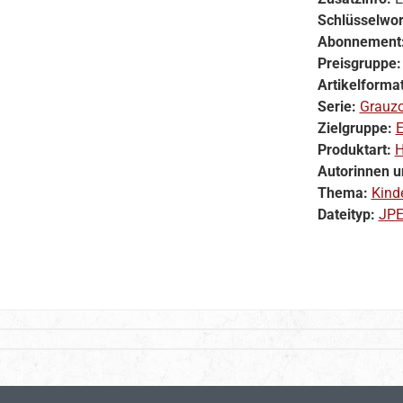
Schlüsselwor
Abonnement
Preisgruppe
Artikelforma
Serie:
Grauzo
Zielgruppe:
E
Produktart:
H
Autorinnen u
Thema:
Kind
Dateityp:
JP