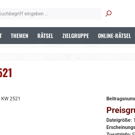
T
THEMEN
RÄTSEL
ZIELGRUPPE
ONLINE-RÄTSEL
521
Beitragsnum
Preisgr
Dateigröße:
Erscheinung
Zusatzinfo:
E