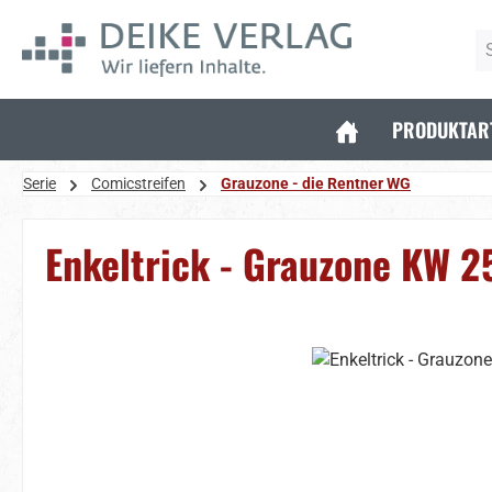
 Hauptinhalt springen
Zur Suche springen
Zur Hauptnavigation springen
PRODUKTAR
Serie
Comicstreifen
Grauzone - die Rentner WG
Enkeltrick - Grauzone KW 2
Bildergalerie überspringen