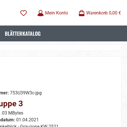
Mein Konto
Warenkorb
0,00 €
BLÄTTERKATALOG
mer:
753U39W3c-jpg
uppe 3
1.03 MBytes
sdatum:
01.04.2021
nkeltrick - Grauzone KW 2521