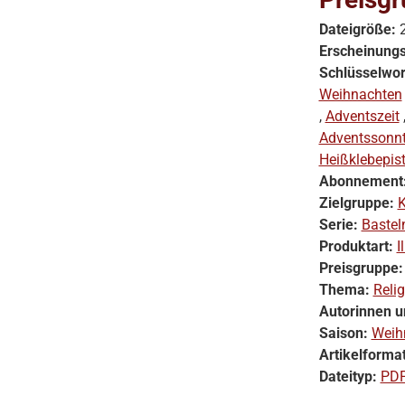
Dateigröße:
Erscheinung
Schlüsselwor
Weihnachten
,
Adventszeit
Adventssonn
Heißklebepist
Abonnement
Zielgruppe:
K
Serie:
Bastel
Produktart:
I
Preisgruppe
Thema:
Reli
Autorinnen u
Saison:
Weih
Artikelforma
Dateityp:
PD