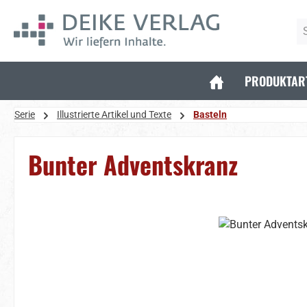
 Hauptinhalt springen
Zur Suche springen
Zur Hauptnavigation springen
PRODUKTAR
Serie
Illustrierte Artikel und Texte
Basteln
Bunter Adventskranz
Bildergalerie überspringen