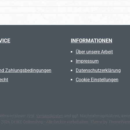
VICE
INFORMATIONEN
Über unsere Arbeit
Impressum
nd Zahlungsbedingungen
Datenschutzerklärung
echt
Cookie Einstellungen
 Mehrwertsteuer zzgl.
Versandkosten
und ggf. Nachnahmegebühren, wenn 
 2026 DEIKE Onlineshop - Alle Rechte vorbehalten. Theme by
ThemeWar