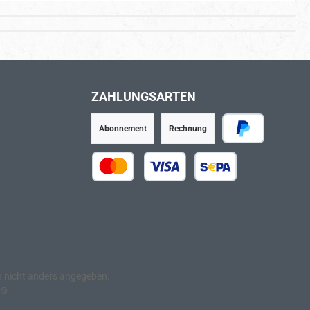
ZAHLUNGSARTEN
Abonnement
Rechnung
PayPal
Kredit- oder Debitkarte
SEPA Lastschrift
nicht anders angegeben.
e®