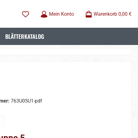
Mein Konto
Warenkorb
0,00 €
BLÄTTERKATALOG
mer:
763U05U1-pdf
wählen
uppe 5