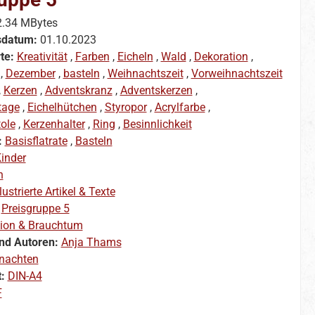
2.34 MBytes
sdatum:
01.10.2023
te:
Kreativität
,
Farben
,
Eicheln
,
Wald
,
Dekoration
,
,
Dezember
,
basteln
,
Weihnachtszeit
,
Vorweihnachtszeit
,
Kerzen
,
Adventskranz
,
Adventskerzen
,
tage
,
Eichelhütchen
,
Styropor
,
Acrylfarbe
,
ole
,
Kerzenhalter
,
Ring
,
Besinnlichkeit
:
Basisflatrate
,
Basteln
inder
n
llustrierte Artikel & Texte
:
Preisgruppe 5
gion & Brauchtum
nd Autoren:
Anja Thams
nachten
t:
DIN-A4
F