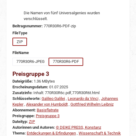
Die Namen von fünf Universalgenies wurden
verschlüsselt.
Beitragsnummer:
770R30R6-PDF-zip
auswählen
FileType
ZIP
auswählen
FileName
770R30R6-JPEG
770R30R6-PDF
Preisgruppe 3
Dateigröße:
1.36 MBytes
Erscheinungsdatum:
01.07.2025
Zusatzinfo:
Inhalt: 770R30R6c.pdf,770R30R6t.html
Schlüsselworte:
Galileo Galilei
,
Leonardo da Vinci
,
Johannes
Kepler
,
Alexander von Humboldt
,
Gottfried Wilhelm Leibniz
Abonnement:
Basisflatrate
Preisgruppe:
Preisgruppe 3
Dateityp:
ZIP
Autorinnen und Autoren:
© DEIKE PRESS, Konstanz
Thema:
Entdeckungen & Erfindungen
,
Wissenschaft & Technik