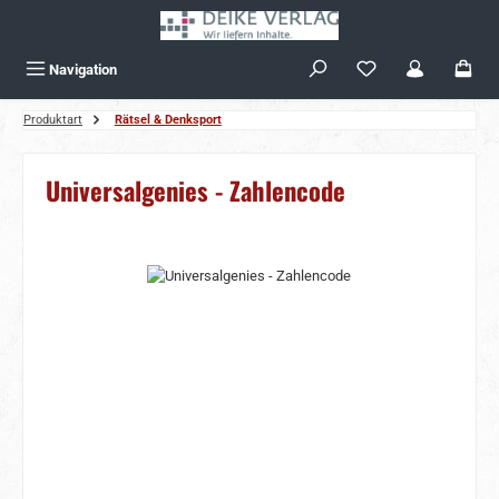
Zum Hauptinhalt springen
Navigation
Produktart
Rätsel & Denksport
Universalgenies - Zahlencode
Bildergalerie überspringen