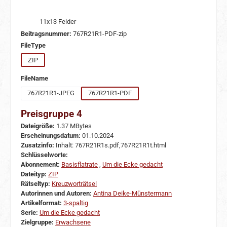
11x13 Felder
Beitragsnummer:
767R21R1-PDF-zip
auswählen
FileType
ZIP
auswählen
FileName
767R21R1-JPEG
767R21R1-PDF
Preisgruppe 4
Dateigröße:
1.37 MBytes
Erscheinungsdatum:
01.10.2024
Zusatzinfo:
Inhalt: 767R21R1s.pdf,767R21R1t.html
Schlüsselworte:
Abonnement:
Basisflatrate
,
Um die Ecke gedacht
Dateityp:
ZIP
Rätseltyp:
Kreuzworträtsel
Autorinnen und Autoren:
Antina Deike-Münstermann
Artikelformat:
3-spaltig
Serie:
Um die Ecke gedacht
Zielgruppe:
Erwachsene