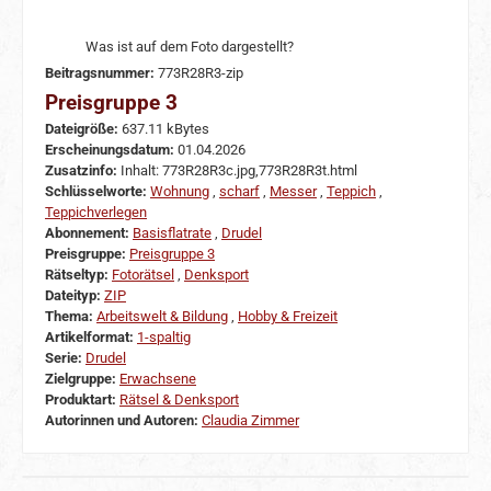
Was ist auf dem Foto dargestellt?
Beitragsnummer:
773R28R3-zip
Preisgruppe 3
Dateigröße:
637.11 kBytes
Erscheinungsdatum:
01.04.2026
Zusatzinfo:
Inhalt: 773R28R3c.jpg,773R28R3t.html
Schlüsselworte:
Wohnung
,
scharf
,
Messer
,
Teppich
,
Teppichverlegen
Abonnement:
Basisflatrate
,
Drudel
Preisgruppe:
Preisgruppe 3
Rätseltyp:
Fotorätsel
,
Denksport
Dateityp:
ZIP
Thema:
Arbeitswelt & Bildung
,
Hobby & Freizeit
Artikelformat:
1-spaltig
Serie:
Drudel
Zielgruppe:
Erwachsene
Produktart:
Rätsel & Denksport
Autorinnen und Autoren:
Claudia Zimmer