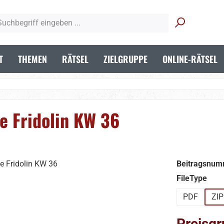
T
THEMEN
RÄTSEL
ZIELGRUPPE
ONLINE-RÄTSEL
e Fridolin KW 36
Beitragsnum
aus
FileType
PDF
ZIP
Preisgr