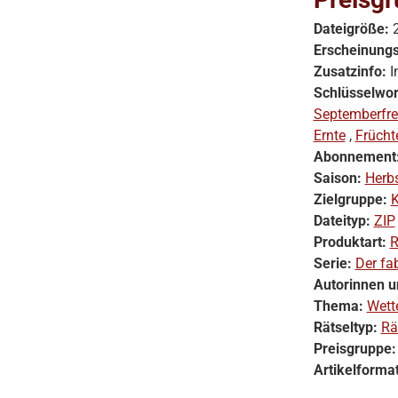
Dateigröße:
Erscheinung
Zusatzinfo:
I
Schlüsselwor
Septemberfr
Ernte
,
Frücht
Abonnement
Saison:
Herb
Zielgruppe:
K
Dateityp:
ZIP
Produktart:
R
Serie:
Der fab
Autorinnen u
Thema:
Wett
Rätseltyp:
Rä
Preisgruppe
Artikelforma