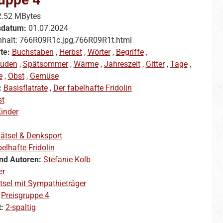
2.52 MBytes
sdatum:
01.07.2024
nhalt: 766R09R1c.jpg,766R09R1t.html
te:
Buchstaben
,
Herbst
,
Wörter
,
Begriffe
,
euden
,
Spätsommer
,
Wärme
,
Jahreszeit
,
Gitter
,
Tage
,
e
,
Obst
,
Gemüse
:
Basisflatrate
,
Der fabelhafte Fridolin
st
inder
ätsel & Denksport
elhafte Fridolin
nd Autoren:
Stefanie Kolb
er
tsel mit Sympathieträger
:
Preisgruppe 4
t:
2-spaltig