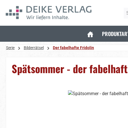
 Hauptinhalt springen
Zur Suche springen
Zur Hauptnavigation springen
PRODUKTAR
Serie
Bilderrätsel
Der fabelhafte Fridolin
Spätsommer - der fabelhaft
Bildergalerie überspringen