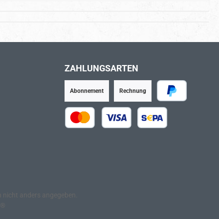
ZAHLUNGSARTEN
Abonnement
Rechnung
PayPal
Kredit- oder Debitkarte
SEPA Lastschrift
nicht anders angegeben.
e®