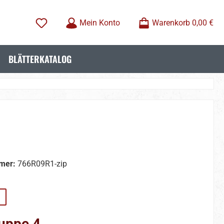
Mein Konto
Warenkorb
0,00 €
BLÄTTERKATALOG
mer:
766R09R1-zip
wählen
uppe 4