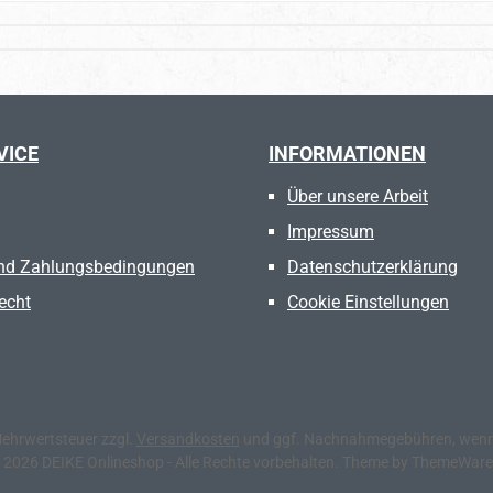
VICE
INFORMATIONEN
Über unsere Arbeit
Impressum
nd Zahlungsbedingungen
Datenschutzerklärung
echt
Cookie Einstellungen
 Mehrwertsteuer zzgl.
Versandkosten
und ggf. Nachnahmegebühren, wenn 
 2026 DEIKE Onlineshop - Alle Rechte vorbehalten. Theme by
ThemeWar