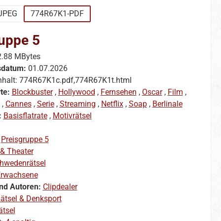
JPEG
774R67K1-PDF
uppe 5
2.88 MBytes
sdatum:
01.07.2026
nhalt: 774R67K1c.pdf,774R67K1t.html
te:
Blockbuster
,
Hollywood
,
Fernsehen
,
Oscar
,
Film
,
,
Cannes
,
Serie
,
Streaming
,
Netflix
,
Soap
,
Berlinale
:
Basisflatrate
,
Motivrätsel
:
Preisgruppe 5
 & Theater
hwedenrätsel
rwachsene
nd Autoren:
Clipdealer
ätsel & Denksport
ätsel