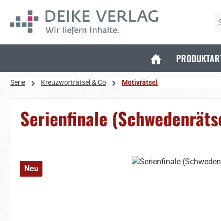
 Hauptinhalt springen
Zur Suche springen
Zur Hauptnavigation springen
PRODUKTAR
Serie
Kreuzworträtsel & Co
Motivrätsel
Serienfinale (Schwedenräts
Bildergalerie überspringen
Neu