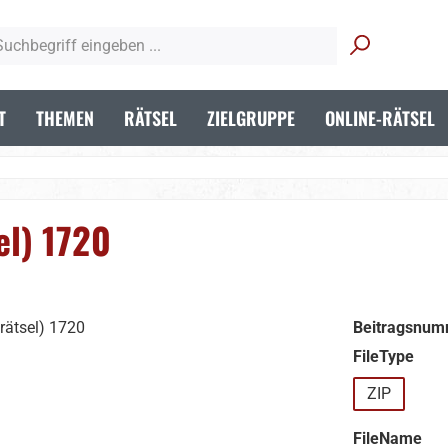
T
THEMEN
RÄTSEL
ZIELGRUPPE
ONLINE-RÄTSEL
el) 1720
Beitragsnum
aus
FileType
ZIP
aus
FileName