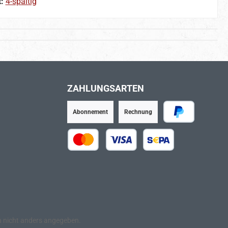
t:
4-spaltig
ZAHLUNGSARTEN
Abonnement
Rechnung
PayPal
Kredit- oder Debitkarte
SEPA Lastschrift
nicht anders angegeben.