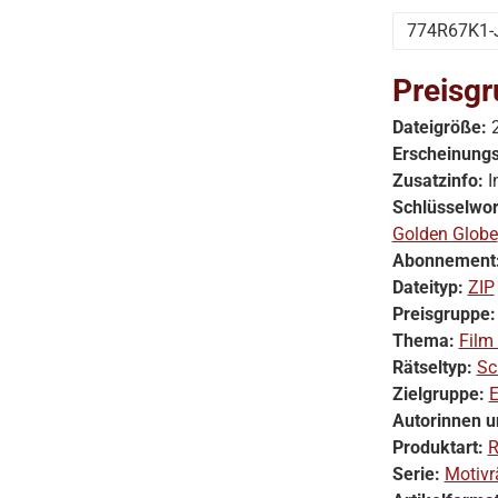
774R67K1-
Preisgr
Dateigröße:
Erscheinung
Zusatzinfo:
I
Schlüsselwor
Golden Globe
Abonnement
Dateityp:
ZIP
Preisgruppe
Thema:
Film
Rätseltyp:
Sc
Zielgruppe:
E
Autorinnen u
Produktart:
R
Serie:
Motivr