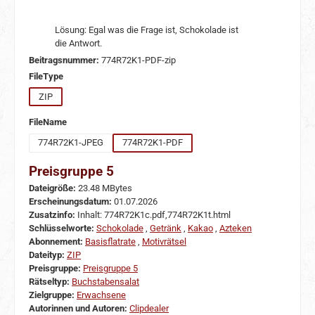
Lösung: Egal was die Frage ist, Schokolade ist
die Antwort.
Beitragsnummer:
774R72K1-PDF-zip
auswählen
FileType
ZIP
auswählen
FileName
774R72K1-JPEG
774R72K1-PDF
Preisgruppe 5
Dateigröße:
23.48 MBytes
Erscheinungsdatum:
01.07.2026
Zusatzinfo:
Inhalt: 774R72K1c.pdf,774R72K1t.html
Schlüsselworte:
Schokolade
,
Getränk
,
Kakao
,
Azteken
Abonnement:
Basisflatrate
,
Motivrätsel
Dateityp:
ZIP
Preisgruppe:
Preisgruppe 5
Rätseltyp:
Buchstabensalat
Zielgruppe:
Erwachsene
Autorinnen und Autoren:
Clipdealer