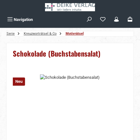
Zum Hauptinhalt springen
Navigation
Serie
Kreuzworträtsel & Co
Motivrätsel
Schokolade (Buchstabensalat)
Bildergalerie überspringen
Neu