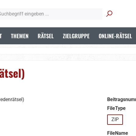
T
THEMEN
RÄTSEL
ZIELGRUPPE
ONLINE-RÄTSEL
ätsel)
Beitragsnum
aus
FileType
ZIP
aus
FileName