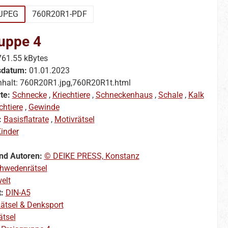
JPEG
760R20R1-PDF
uppe 4
761.55 kBytes
sdatum:
01.01.2023
nhalt: 760R20R1.jpg,760R20R1t.html
te:
Schnecke
,
Kriechtiere
,
Schneckenhaus
,
Schale
,
Kalk
chtiere
,
Gewinde
:
Basisflatrate
,
Motivrätsel
inder
nd Autoren:
© DEIKE PRESS, Konstanz
hwedenrätsel
elt
t:
DIN-A5
ätsel & Denksport
ätsel