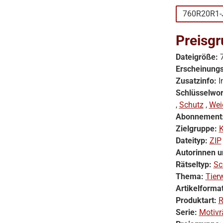
760R20R1-
Preisgr
Dateigröße:
Erscheinung
Zusatzinfo:
I
Schlüsselwor
,
Schutz
,
Wei
Abonnement
Zielgruppe:
K
Dateityp:
ZIP
Autorinnen u
Rätseltyp:
Sc
Thema:
Tierw
Artikelforma
Produktart:
R
Serie:
Motivr