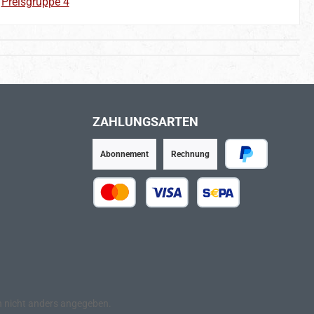
:
Preisgruppe 4
ZAHLUNGSARTEN
Abonnement
Rechnung
PayPal
Kredit- oder Debitkarte
SEPA Lastschrift
nicht anders angegeben.