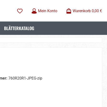
Mein Konto
Warenkorb
0,00 €
BLÄTTERKATALOG
mer:
760R20R1-JPEG-zip
wählen
wählen