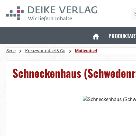
 Hauptinhalt springen
Zur Suche springen
Zur Hauptnavigation springen
PRODUKTAR
Serie
Kreuzworträtsel & Co
Motivrätsel
Schneckenhaus (Schwedenr
Bildergalerie überspringen