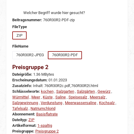
Welcher Begriff wurde hier gesucht?
Beitragsnummer:
760R30R2-PDF-zip
auswählen
FileType
ZIP
auswählen
FileName
760R30R2-JPEG
760R30R2-PDF
Preisgruppe 2
Dateigröße:
1.36 MBytes
Erscheinungsdatum:
01.01.2023
Zusatzinfo:
Inhalt: 760R30R2c.pdf,760R30R2t.html
Schlüsselworte:
kochen
,
Salzgarten
,
Salzgärten
,
Gewürz
,
Würmittel
,
Meer
,
Küste
,
Saline
,
Speisesalz
,
Meersalz
,
Salzgewinnung
,
Verdunstung
,
Meerwassersaline
,
Kochsalz
,
Tafelsalz
,
Natriumchlorid
Abonnement:
Basisflatrate
Dateityp:
ZIP
Artikelformat:
1-spaltig
Preisgruppe:
Preisgruppe 2