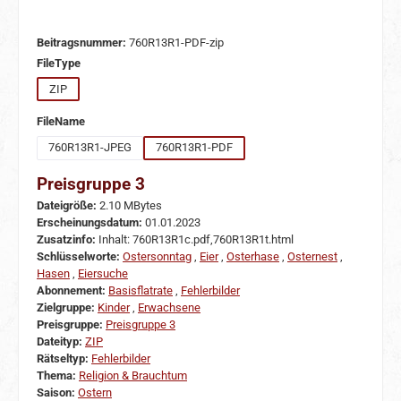
Beitragsnummer:
760R13R1-PDF-zip
auswählen
FileType
ZIP
auswählen
FileName
760R13R1-JPEG
760R13R1-PDF
Preisgruppe 3
Dateigröße:
2.10 MBytes
Erscheinungsdatum:
01.01.2023
Zusatzinfo:
Inhalt: 760R13R1c.pdf,760R13R1t.html
Schlüsselworte:
Ostersonntag
,
Eier
,
Osterhase
,
Osternest
,
Hasen
,
Eiersuche
Abonnement:
Basisflatrate
,
Fehlerbilder
Zielgruppe:
Kinder
,
Erwachsene
Preisgruppe:
Preisgruppe 3
Dateityp:
ZIP
Rätseltyp:
Fehlerbilder
Thema:
Religion & Brauchtum
Saison:
Ostern