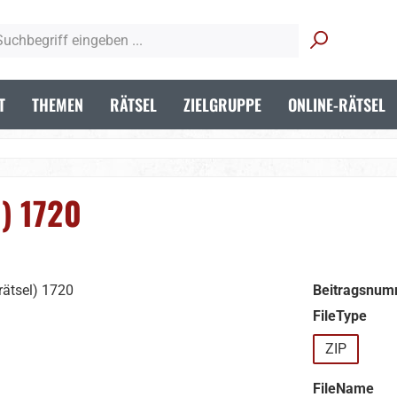
T
THEMEN
RÄTSEL
ZIELGRUPPE
ONLINE-RÄTSEL
) 1720
Beitragsnum
aus
FileType
ZIP
aus
FileName