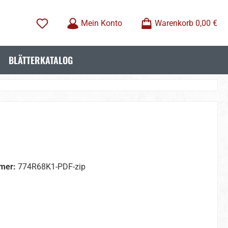
Mein Konto
Warenkorb
0,00 €
BLÄTTERKATALOG
mer:
774R68K1-PDF-zip
wählen
wählen