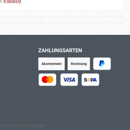
t:
4-spaltig
ZAHLUNGSARTEN
Abonnement
Rechnung
PayPal
Kredit- oder Debitkarte
SEPA Lastschrift
nicht anders angegeben.