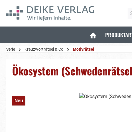
 Hauptinhalt springen
Zur Suche springen
Zur Hauptnavigation springen
PRODUKTAR
Serie
Kreuzworträtsel & Co
Motivrätsel
Ökosystem (Schwedenrätsel
Bildergalerie überspringen
Neu