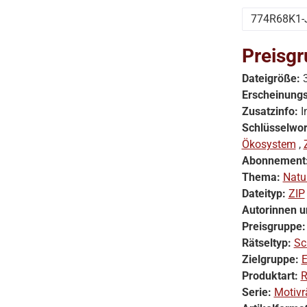
774R68K1-
Preisgr
Dateigröße:
Erscheinung
Zusatzinfo:
I
Schlüsselwor
Ökosystem
,
Abonnement
Thema:
Natu
Dateityp:
ZIP
Autorinnen u
Preisgruppe
Rätseltyp:
Sc
Zielgruppe:
E
Produktart:
R
Serie:
Motivr