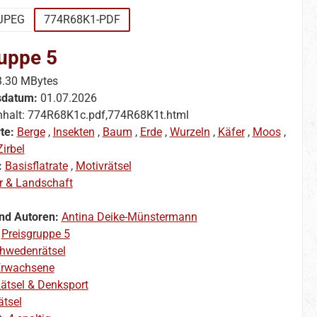
JPEG
774R68K1-PDF
uppe 5
3.30 MBytes
sdatum:
01.07.2026
nhalt: 774R68K1c.pdf,774R68K1t.html
te:
Berge
,
Insekten
,
Baum
,
Erde
,
Wurzeln
,
Käfer
,
Moos
,
Zirbel
:
Basisflatrate
,
Motivrätsel
r & Landschaft
nd Autoren:
Antina Deike-Münstermann
:
Preisgruppe 5
hwedenrätsel
rwachsene
ätsel & Denksport
ätsel