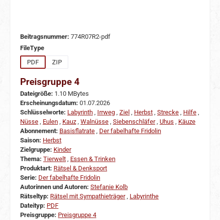
Beitragsnummer:
774R07R2-pdf
auswählen
FileType
PDF
ZIP
Preisgruppe 4
Dateigröße:
1.10 MBytes
Erscheinungsdatum:
01.07.2026
Schlüsselworte:
Labyrinth
,
Irrweg
,
Ziel
,
Herbst
,
Strecke
,
Hilfe
,
Nüsse
,
Eulen
,
Kauz
,
Walnüsse
,
Siebenschläfer
,
Uhus
,
Käuze
Abonnement:
Basisflatrate
,
Der fabelhafte Fridolin
Saison:
Herbst
Zielgruppe:
Kinder
Thema:
Tierwelt
,
Essen & Trinken
Produktart:
Rätsel & Denksport
Serie:
Der fabelhafte Fridolin
Autorinnen und Autoren:
Stefanie Kolb
Rätseltyp:
Rätsel mit Sympathieträger
,
Labyrinthe
Dateityp:
PDF
Preisgruppe:
Preisgruppe 4