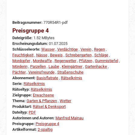
Beitragsnummer:
770R54R1-pdf
Preisgruppe 4
Dateigröße:
1.52 MBytes
Erscheinungsdatum:
01.07.2025
Schlüsselworte:
Wasser
,
Verdächtige
,
Verein
,
Regen
,
Feuchtigkeit
,
Nässe
,
Beweis
,
Schrebergarten
,
Schläge
,
Mordopfer
,
Mordwaffe
,
Regenwetter
,
Pfützen
,
Gummistiefel
,
Mörderin
,
Parzellen
,
Laube
,
Kleingärtner
,
Gartenhacke
,
Pächter
,
Vereinsfreunde
,
Straßenschuhe
Abonnement:
Basisflatrate
,
Rätselkrimis
Serie:
Rätselkrimis
Rätseltyp:
Rätselkrimis
Zielgruppe:
Erwachsene
Thema:
Garten & Pflanzen
,
Wetter
Produktart:
Rätsel & Denksport
Dateityp:
PDF
Autorinnen und Autoren:
Manfred Mainau
Preisgruppe:
Preisgruppe 4
Artikelformat:
2-spaltig