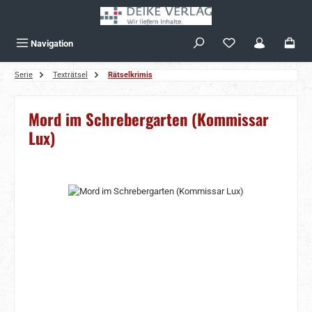
Zum Hauptinhalt springen
Navigation
Serie
Texträtsel
Rätselkrimis
Mord im Schrebergarten (Kommissar
Lux)
Bildergalerie überspringen