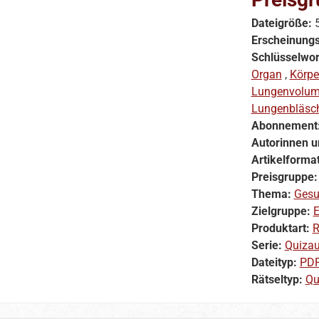
Dateigröße:
Erscheinung
Schlüsselwor
Organ
,
Körpe
Lungenvolu
Lungenbläsc
Abonnement
Autorinnen u
Artikelforma
Preisgruppe
Thema:
Gesu
Zielgruppe:
E
Produktart:
R
Serie:
Quiza
Dateityp:
PD
Rätseltyp:
Qu