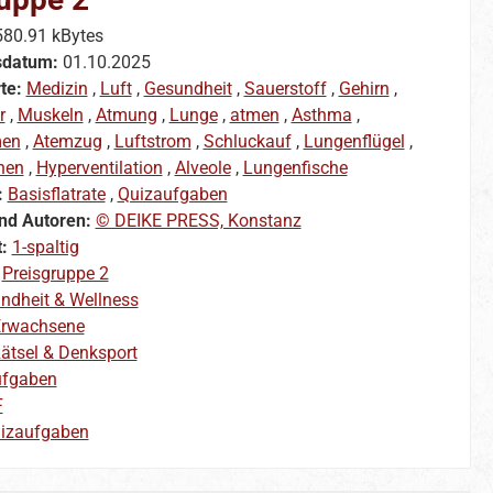
580.91 kBytes
sdatum:
01.10.2025
te:
Medizin
,
Luft
,
Gesundheit
,
Sauerstoff
,
Gehirn
,
r
,
Muskeln
,
Atmung
,
Lunge
,
atmen
,
Asthma
,
men
,
Atemzug
,
Luftstrom
,
Schluckauf
,
Lungenflügel
,
hen
,
Hyperventilation
,
Alveole
,
Lungenfische
:
Basisflatrate
,
Quizaufgaben
nd Autoren:
© DEIKE PRESS, Konstanz
t:
1-spaltig
:
Preisgruppe 2
ndheit & Wellness
rwachsene
ätsel & Denksport
ufgaben
F
izaufgaben