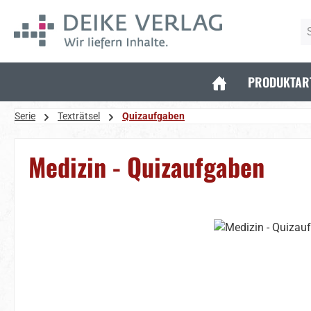
 Hauptinhalt springen
Zur Suche springen
Zur Hauptnavigation springen
PRODUKTAR
Serie
Texträtsel
Quizaufgaben
Medizin - Quizaufgaben
Bildergalerie überspringen