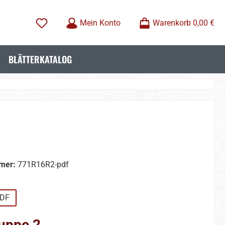
Mein Konto
Warenkorb
0,00 €
BLÄTTERKATALOG
mer:
771R16R2-pdf
wählen
DF
uppe 2