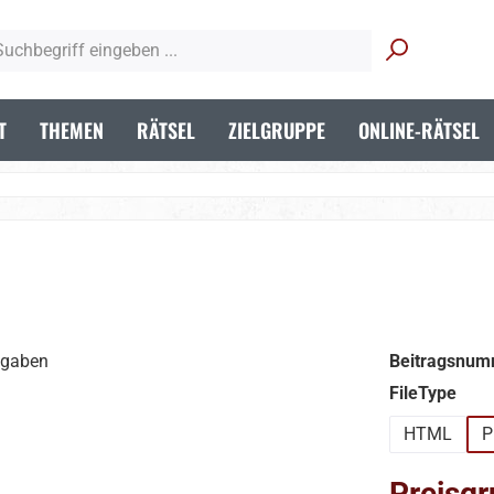
T
THEMEN
RÄTSEL
ZIELGRUPPE
ONLINE-RÄTSEL
Beitragsnum
aus
FileType
HTML
P
Preisgr