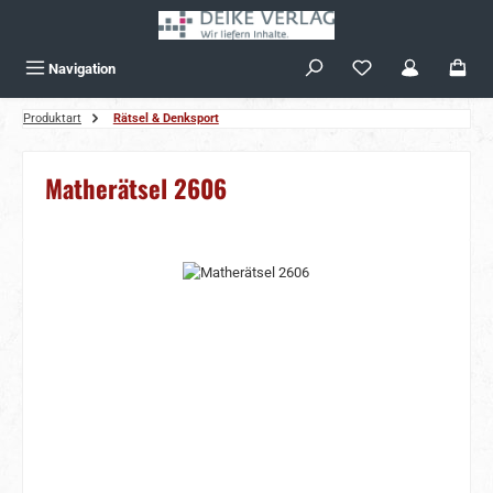
Zum Hauptinhalt springen
Navigation
Produktart
Rätsel & Denksport
Matherätsel 2606
Bildergalerie überspringen