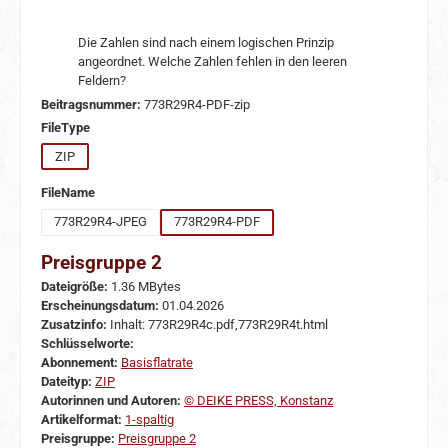
Die Zahlen sind nach einem logischen Prinzip
angeordnet. Welche Zahlen fehlen in den leeren
Feldern?
Beitragsnummer:
773R29R4-PDF-zip
auswählen
FileType
ZIP
auswählen
FileName
773R29R4-JPEG
773R29R4-PDF
Preisgruppe 2
Dateigröße:
1.36 MBytes
Erscheinungsdatum:
01.04.2026
Zusatzinfo:
Inhalt: 773R29R4c.pdf,773R29R4t.html
Schlüsselworte:
Abonnement:
Basisflatrate
Dateityp:
ZIP
Autorinnen und Autoren:
© DEIKE PRESS, Konstanz
Artikelformat:
1-spaltig
Preisgruppe:
Preisgruppe 2