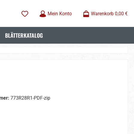
Mein Konto
Warenkorb
0,00 €
BLÄTTERKATALOG
mer:
773R28R1-PDF-zip
wählen
wählen