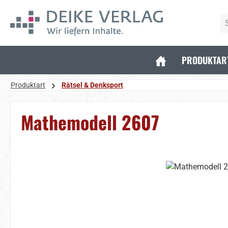
 Hauptinhalt springen
Zur Suche springen
Zur Hauptnavigation springen
PRODUKTAR
Produktart
Rätsel & Denksport
Mathemodell 2607
Bildergalerie überspringen