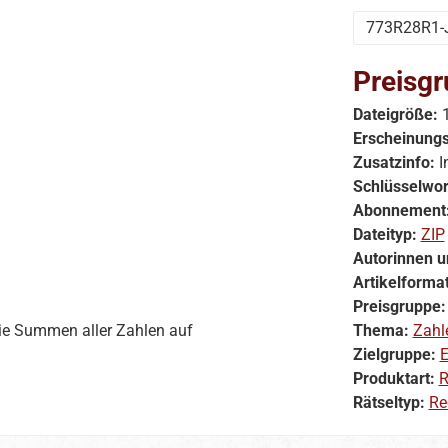
773R28R1-
Preisgr
Dateigröße:
Erscheinung
Zusatzinfo:
I
Schlüsselwor
Abonnement
Dateityp:
ZIP
Autorinnen u
Artikelforma
Preisgruppe
 die Summen aller Zahlen auf
Thema:
Zahl
Zielgruppe:
E
Produktart:
R
Rätseltyp:
Re