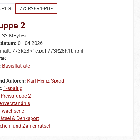
JPEG
773R28R1-PDF
uppe 2
1.33 MBytes
sdatum:
01.04.2026
nhalt: 773R28R1c.pdf,773R28R1t.html
te:
:
Basisflatrate
nd Autoren:
Karl-Heinz Spröd
t:
1-spaltig
:
Preisgruppe 2
enverständnis
rwachsene
ätsel & Denksport
chen- und Zahlenrätsel