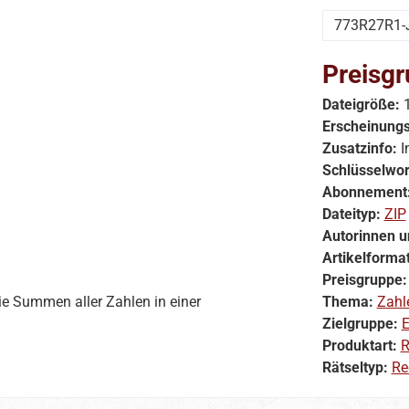
773R27R1-
Preisgr
Dateigröße:
Erscheinung
Zusatzinfo:
I
Schlüsselwor
Abonnement
Dateityp:
ZIP
Autorinnen u
Artikelforma
Preisgruppe
die Summen aller Zahlen in einer
Thema:
Zahl
Zielgruppe:
E
Produktart:
R
Rätseltyp:
Re