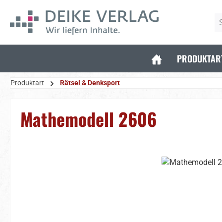
 Hauptinhalt springen
Zur Suche springen
Zur Hauptnavigation springen
PRODUKTAR
Produktart
Rätsel & Denksport
Mathemodell 2606
Bildergalerie überspringen