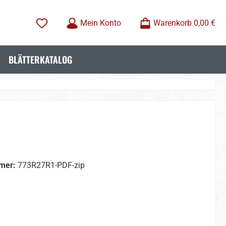
Mein Konto
Warenkorb
0,00 €
BLÄTTERKATALOG
mer:
773R27R1-PDF-zip
wählen
wählen