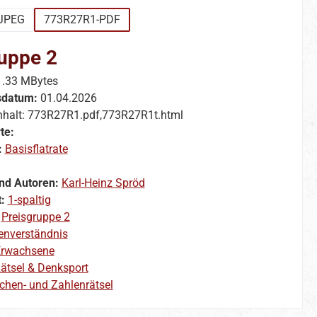
JPEG
773R27R1-PDF
uppe 2
1.33 MBytes
sdatum:
01.04.2026
nhalt: 773R27R1.pdf,773R27R1t.html
te:
:
Basisflatrate
nd Autoren:
Karl-Heinz Spröd
t:
1-spaltig
:
Preisgruppe 2
enverständnis
rwachsene
ätsel & Denksport
chen- und Zahlenrätsel