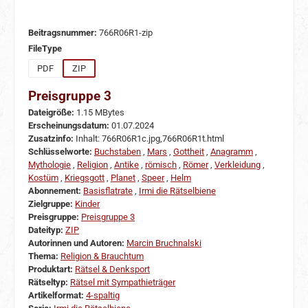
Beitragsnummer:
766R06R1-zip
auswählen
FileType
PDF
ZIP
Preisgruppe 3
Dateigröße:
1.15 MBytes
Erscheinungsdatum:
01.07.2024
Zusatzinfo:
Inhalt: 766R06R1c.jpg,766R06R1t.html
Schlüsselworte:
Buchstaben
,
Mars
,
Gottheit
,
Anagramm
,
Mythologie
,
Religion
,
Antike
,
römisch
,
Römer
,
Verkleidung
,
Kostüm
,
Kriegsgott
,
Planet
,
Speer
,
Helm
Abonnement:
Basisflatrate
,
Irmi die Rätselbiene
Zielgruppe:
Kinder
Preisgruppe:
Preisgruppe 3
Dateityp:
ZIP
Autorinnen und Autoren:
Marcin Bruchnalski
Thema:
Religion & Brauchtum
Produktart:
Rätsel & Denksport
Rätseltyp:
Rätsel mit Sympathieträger
Artikelformat:
4-spaltig