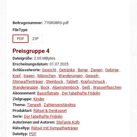
Beitragsnummer:
770R08R3-pdf
auswählen
FileType
PDF
ZIP
Preisgruppe 4
Dateigröße:
2.05 MBytes
Erscheinungsdatum:
01.07.2025
Schlüsselworte:
Gewicht
,
Getränke
,
Berge
,
Ziegen
,
Gebirge
,
Kopf
,
tragen
,
Männchen
,
Wanderungen
,
Geweih
,
Stirnwaffenträger
,
Steinbock
,
Tablett
,
Kopfschmuck
,
Wandergruppe
,
Bock
,
Alpensteinbock
,
Geiß
,
Wasserflaschen
Abonnement:
Basisflatrate
,
Der fabelhafte Fridolin
Zielgruppe:
Kinder
Thema:
Tierwelt
,
Zahlenverständnis
Produktart:
Rätsel & Denksport
Serie:
Der fabelhafte Fridolin
Autorinnen und Autoren:
Stefanie Kolb
Rätseltyp:
Rätsel mit Sympathieträger
Dateityp:
PDF