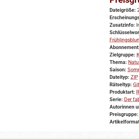
Dateigröße:
Erscheinung
Zusatzinfo:
I
Schlüsselwor
Frühlingsblu
Abonnement
Zielgruppe:
K
Thema:
Natu
Saison:
Som
Dateityp:
ZIP
Rätseltyp:
Git
Produktart:
R
Serie:
Der fab
Autorinnen u
Preisgruppe
Artikelforma