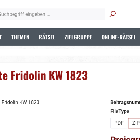
T
THEMEN
RÄTSEL
ZIELGRUPPE
ONLINE-RÄTSEL
te Fridolin KW 1823
Beitragsnum
aus
FileType
PDF
ZIP
Preisgr