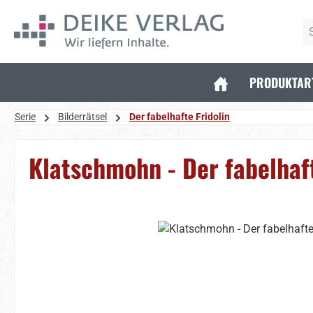
 Hauptinhalt springen
Zur Suche springen
Zur Hauptnavigation springen
PRODUKTAR
Serie
Bilderrätsel
Der fabelhafte Fridolin
Klatschmohn - Der fabelhaf
Bildergalerie überspringen