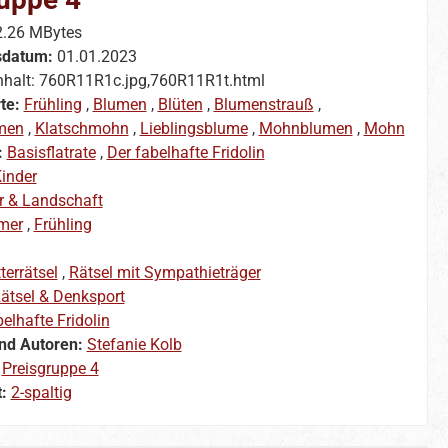
2.26 MBytes
sdatum:
01.01.2023
nhalt: 760R11R1c.jpg,760R11R1t.html
te:
Frühling
,
Blumen
,
Blüten
,
Blumenstrauß
,
men
,
Klatschmohn
,
Lieblingsblume
,
Mohnblumen
,
Mohn
:
Basisflatrate
,
Der fabelhafte Fridolin
inder
r & Landschaft
mer
,
Frühling
terrätsel
,
Rätsel mit Sympathieträger
ätsel & Denksport
elhafte Fridolin
nd Autoren:
Stefanie Kolb
:
Preisgruppe 4
t:
2-spaltig