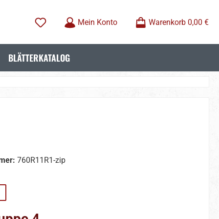
Mein Konto
Warenkorb
0,00 €
BLÄTTERKATALOG
mer:
760R11R1-zip
wählen
uppe 4