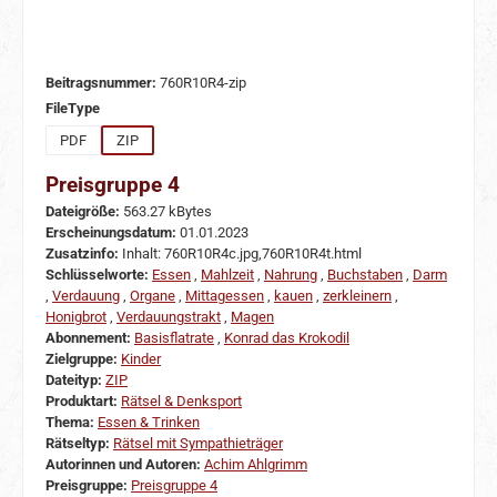
Beitragsnummer:
760R10R4-zip
auswählen
FileType
PDF
ZIP
Preisgruppe 4
Dateigröße:
563.27 kBytes
Erscheinungsdatum:
01.01.2023
Zusatzinfo:
Inhalt: 760R10R4c.jpg,760R10R4t.html
Schlüsselworte:
Essen
,
Mahlzeit
,
Nahrung
,
Buchstaben
,
Darm
,
Verdauung
,
Organe
,
Mittagessen
,
kauen
,
zerkleinern
,
Honigbrot
,
Verdauungstrakt
,
Magen
Abonnement:
Basisflatrate
,
Konrad das Krokodil
Zielgruppe:
Kinder
Dateityp:
ZIP
Produktart:
Rätsel & Denksport
Thema:
Essen & Trinken
Rätseltyp:
Rätsel mit Sympathieträger
Autorinnen und Autoren:
Achim Ahlgrimm
Preisgruppe:
Preisgruppe 4