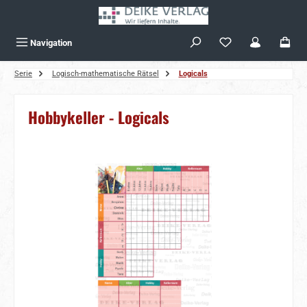
Zum Hauptinhalt springen
Navigation
Serie
Logisch-mathematische Rätsel
Logicals
Hobbykeller - Logicals
Bildergalerie überspringen