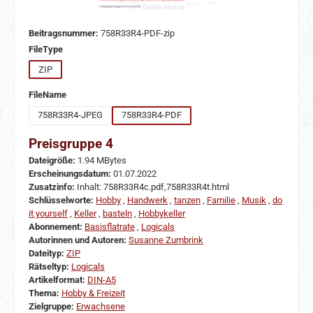
Beitragsnummer:
758R33R4-PDF-zip
auswählen
FileType
ZIP
auswählen
FileName
758R33R4-JPEG
758R33R4-PDF
Preisgruppe 4
Dateigröße:
1.94 MBytes
Erscheinungsdatum:
01.07.2022
Zusatzinfo:
Inhalt: 758R33R4c.pdf,758R33R4t.html
Schlüsselworte:
Hobby
,
Handwerk
,
tanzen
,
Familie
,
Musik
,
do
it yourself
,
Keller
,
basteln
,
Hobbykeller
Abonnement:
Basisflatrate
,
Logicals
Autorinnen und Autoren:
Susanne Zumbrink
Dateityp:
ZIP
Rätseltyp:
Logicals
Artikelformat:
DIN-A5
Thema:
Hobby & Freizeit
Zielgruppe:
Erwachsene