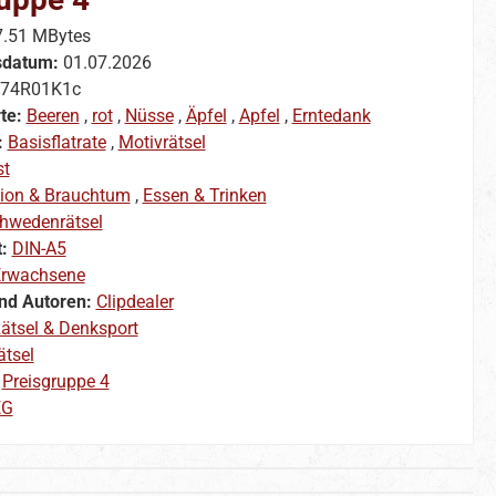
7.51 MBytes
sdatum:
01.07.2026
74R01K1c
te:
Beeren
,
rot
,
Nüsse
,
Äpfel
,
Apfel
,
Erntedank
:
Basisflatrate
,
Motivrätsel
st
gion & Brauchtum
,
Essen & Trinken
hwedenrätsel
t:
DIN-A5
rwachsene
nd Autoren:
Clipdealer
ätsel & Denksport
ätsel
:
Preisgruppe 4
EG