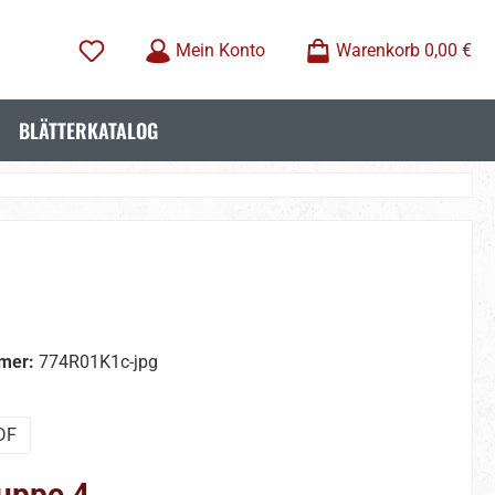
Mein Konto
Warenkorb
0,00 €
BLÄTTERKATALOG
mer:
774R01K1c-jpg
wählen
DF
uppe 4