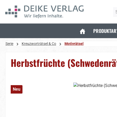
 Hauptinhalt springen
Zur Suche springen
Zur Hauptnavigation springen
PRODUKTAR
Serie
Kreuzworträtsel & Co
Motivrätsel
Herbstfrüchte (Schwedenrä
Bildergalerie überspringen
Neu