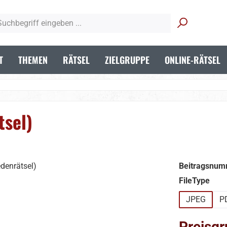
T
THEMEN
RÄTSEL
ZIELGRUPPE
ONLINE-RÄTSEL
tsel)
Beitragsnum
aus
FileType
JPEG
P
Preisgr