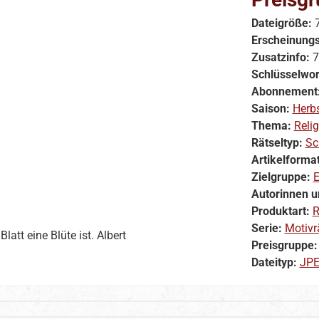
Dateigröße:
Erscheinung
Zusatzinfo:
7
Schlüsselwor
Abonnement
Saison:
Herb
Thema:
Reli
Rätseltyp:
Sc
Artikelforma
Zielgruppe:
E
Autorinnen u
Produktart:
R
Serie:
Motivr
latt eine Blüte ist. Albert
Preisgruppe
Dateityp:
JP