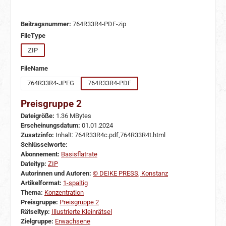
Beitragsnummer:
764R33R4-PDF-zip
auswählen
FileType
ZIP
auswählen
FileName
764R33R4-JPEG
764R33R4-PDF
Preisgruppe 2
Dateigröße:
1.36 MBytes
Erscheinungsdatum:
01.01.2024
Zusatzinfo:
Inhalt: 764R33R4c.pdf,764R33R4t.html
Schlüsselworte:
Abonnement:
Basisflatrate
Dateityp:
ZIP
Autorinnen und Autoren:
© DEIKE PRESS, Konstanz
Artikelformat:
1-spaltig
Thema:
Konzentration
Preisgruppe:
Preisgruppe 2
Rätseltyp:
Illustrierte Kleinrätsel
Zielgruppe:
Erwachsene