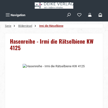
Zum Hauptinhalt springen
Navigation
Serie
Bilderrätsel
Irmi die Rätselbiene
Hasenreihe - Irmi die Rätselbiene KW
4125
Bildergalerie überspringen