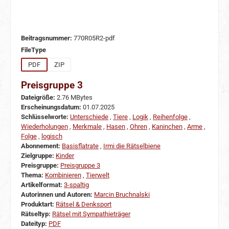
Beitragsnummer:
770R05R2-pdf
auswählen
FileType
PDF
ZIP
Preisgruppe 3
Dateigröße:
2.76 MBytes
Erscheinungsdatum:
01.07.2025
Schlüsselworte:
Unterschiede
,
Tiere
,
Logik
,
Reihenfolge
,
Wiederholungen
,
Merkmale
,
Hasen
,
Ohren
,
Kaninchen
,
Arme
,
Folge
,
logisch
Abonnement:
Basisflatrate
,
Irmi die Rätselbiene
Zielgruppe:
Kinder
Preisgruppe:
Preisgruppe 3
Thema:
Kombinieren
,
Tierwelt
Artikelformat:
3-spaltig
Autorinnen und Autoren:
Marcin Bruchnalski
Produktart:
Rätsel & Denksport
Rätseltyp:
Rätsel mit Sympathieträger
Dateityp:
PDF