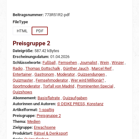
Beitragsnummer:
773R51R2-pdf
auswählen
FileType
HTML
PDF
Preisgruppe 2
Dateigröße:
587.42 kBytes
Erscheinungsdatum:
01.04.2026
Schlüsselworte:
Fußball
,
Fernsehen
,
Journalist
,
Wein
,
Winzer
,
Radio
,
Thomas Gottschalk
,
Günther Jauch
,
Marcel Reif
,
Entertainer
,
Gastronom
,
Moderator
,
Quizsendungen
,
Quizmaster
,
Fernsehmoderator
,
Wer wird Millionär?
,
Sportmoderator
,
Torfall von Madrid
,
Prominenten Special
,
Quizshows
Abonnement:
Basisflatrate
,
Quizaufgaben
Autorinnen und Autoren:
© DEIKE PRESS, Konstanz
Artikelformat:
1-spaltig
Preisgruppe:
Preisgruppe 2
Thema:
Medien
Zielgruppe:
Erwachsene
Produktart:
Rätsel & Denksport