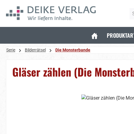
 Hauptinhalt springen
Zur Suche springen
Zur Hauptnavigation springen
PRODUKTAR
Serie
Bilderrätsel
Die Monsterbande
Gläser zählen (Die Monster
Bildergalerie überspringen