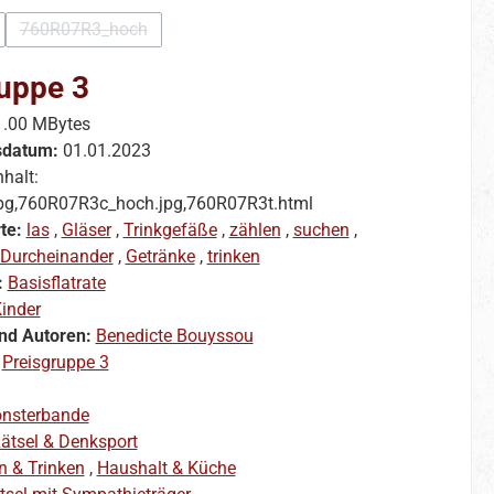
760R07R3_hoch
ption ist zurzeit nicht verfügbar.)
(Diese Option ist zurzeit nicht verfügbar.)
uppe 3
1.00 MBytes
sdatum:
01.01.2023
nhalt:
pg,760R07R3c_hoch.jpg,760R07R3t.html
te:
las
,
Gläser
,
Trinkgefäße
,
zählen
,
suchen
,
Durcheinander
,
Getränke
,
trinken
:
Basisflatrate
inder
nd Autoren:
Benedicte Bouyssou
:
Preisgruppe 3
nsterbande
ätsel & Denksport
n & Trinken
,
Haushalt & Küche