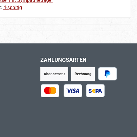
tsel mit Sympathieträger
t:
4-spaltig
ZAHLUNGSARTEN
Abonnement
Rechnung
PayPal
Kredit- oder Debitkarte
SEPA Lastschrift