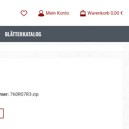
Mein Konto
Warenkorb
0,00 €
BLÄTTERKATALOG
mer:
760R07R3-zip
wählen
on ist zurzeit nicht verfügbar.)
wählen