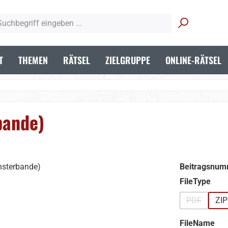
T
THEMEN
RÄTSEL
ZIELGRUPPE
ONLINE-RÄTSEL
bande)
Beitragsnum
aus
FileType
PDF
ZIP
(Diese Opti
aus
FileName