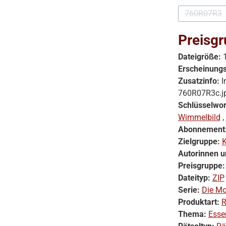
760R07R3
(Diese O
Preisgr
Dateigröße:
Erscheinung
Zusatzinfo:
I
760R07R3c.j
Schlüsselwor
Wimmelbild
,
Abonnement
Zielgruppe:
K
Autorinnen u
Preisgruppe
Dateityp:
ZIP
Serie:
Die Mo
Produktart:
R
Thema:
Esse