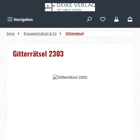
Zum Hauptinhalt springen
Navigation
Serie
Kreuzworträtsel & Co
Gitterrätsel
Gitterrätsel 2303
Bildergalerie überspringen