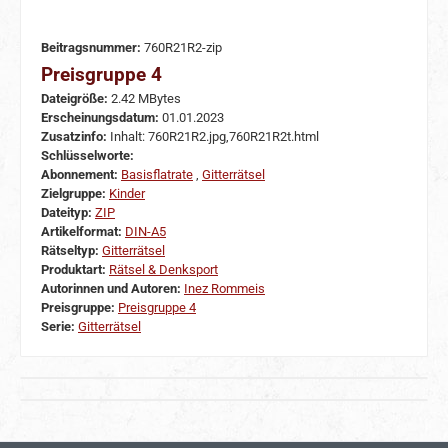
Beitragsnummer:
760R21R2-zip
Preisgruppe 4
Dateigröße:
2.42 MBytes
Erscheinungsdatum:
01.01.2023
Zusatzinfo:
Inhalt: 760R21R2.jpg,760R21R2t.html
Schlüsselworte:
Abonnement:
Basisflatrate
,
Gitterrätsel
Zielgruppe:
Kinder
Dateityp:
ZIP
Artikelformat:
DIN-A5
Rätseltyp:
Gitterrätsel
Produktart:
Rätsel & Denksport
Autorinnen und Autoren:
Inez Rommeis
Preisgruppe:
Preisgruppe 4
Serie:
Gitterrätsel