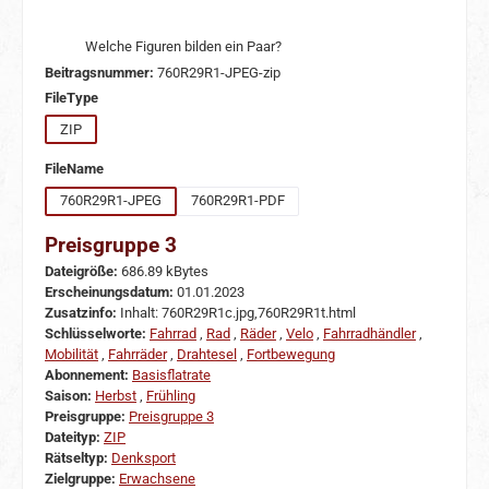
Welche Figuren bilden ein Paar?
Beitragsnummer:
760R29R1-JPEG-zip
auswählen
FileType
ZIP
auswählen
FileName
760R29R1-JPEG
760R29R1-PDF
Preisgruppe 3
Dateigröße:
686.89 kBytes
Erscheinungsdatum:
01.01.2023
Zusatzinfo:
Inhalt: 760R29R1c.jpg,760R29R1t.html
Schlüsselworte:
Fahrrad
,
Rad
,
Räder
,
Velo
,
Fahrradhändler
,
Mobilität
,
Fahrräder
,
Drahtesel
,
Fortbewegung
Abonnement:
Basisflatrate
Saison:
Herbst
,
Frühling
Preisgruppe:
Preisgruppe 3
Dateityp:
ZIP
Rätseltyp:
Denksport
Zielgruppe:
Erwachsene