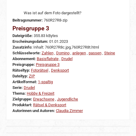
Was ist auf dem Foto dargestellt?
Beitragsnummer:
760R27R8-zip
Preisgruppe 3
Dateigröße:
355.83 kBytes
Erscheinungsdatum:
01.01.2023
Zusatzinfo:
Inhalt: 760R27R8c.jpg,760R27R8t.html
Schlüsselworte:
Zahlen
,
Domino
,
anlegen
,
passen
,
Steine
Abonnement:
Basisflatrate
,
Drudel
Preisgruppe:
Preisgruppe 3
Rätseltyp:
Fotorätsel
,
Denksport
Dateityp:
ZIP
Artikelformat:
1-spaltig
Serie:
Drudel
Thema:
Hobby & Freizeit
Zielgruppe:
Erwachsene
,
Jugendliche
Produktart:
Rätsel & Denksport
Autorinnen und Autoren:
Claudia Zimmer