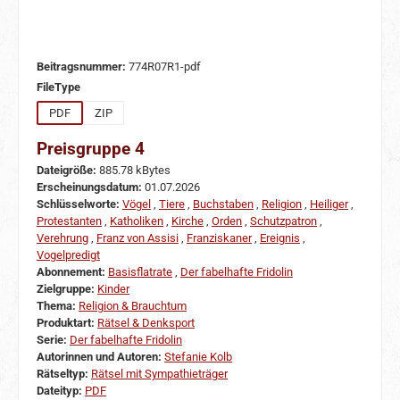
Beitragsnummer:
774R07R1-pdf
auswählen
FileType
PDF
ZIP
Preisgruppe 4
Dateigröße:
885.78 kBytes
Erscheinungsdatum:
01.07.2026
Schlüsselworte:
Vögel
,
Tiere
,
Buchstaben
,
Religion
,
Heiliger
,
Protestanten
,
Katholiken
,
Kirche
,
Orden
,
Schutzpatron
,
Verehrung
,
Franz von Assisi
,
Franziskaner
,
Ereignis
,
Vogelpredigt
Abonnement:
Basisflatrate
,
Der fabelhafte Fridolin
Zielgruppe:
Kinder
Thema:
Religion & Brauchtum
Produktart:
Rätsel & Denksport
Serie:
Der fabelhafte Fridolin
Autorinnen und Autoren:
Stefanie Kolb
Rätseltyp:
Rätsel mit Sympathieträger
Dateityp:
PDF